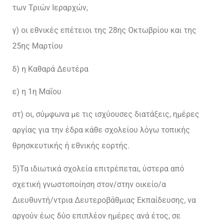
των Τριών Ιεραρχών,
γ) οι εθνικές επέτειοι της 28ης Οκτωβρίου και της
25ης Μαρτίου
δ) η Καθαρά Δευτέρα
ε) η 1η Μαΐου
στ) οι, σύμφωνα με τις ισχύουσες διατάξεις, ημέρες
αργίας για την έδρα κάθε σχολείου λόγω τοπικής
θρησκευτικής ή εθνικής εορτής.
5)Τα ιδιωτικά σχολεία επιτρέπεται, ύστερα από
σχετική γνωστοποίηση στον/στην οικείο/α
Διευθυντή/ντρια Δευτεροβάθμιας Εκπαίδευσης, να
αργούν έως δύο επιπλέον ημέρες ανά έτος, σε