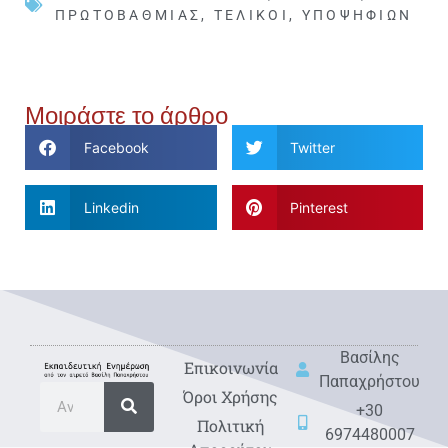
ΠΡΩΤΟΒΆΘΜΙΑΣ
,
ΤΕΛΙΚΟΊ
,
ΥΠΟΨΗΦΊΩΝ
Μοιράστε το άρθρο
Facebook
Twitter
Linkedin
Pinterest
Βασίλης
Eπικοινωνία
Παπαχρήστου
Όροι Χρήσης
+30
Πολιτική
6974480007