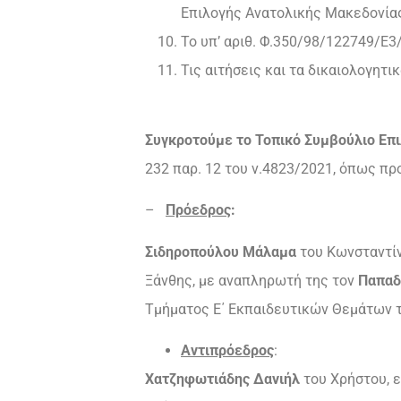
Επιλογής Ανατολικής Μακεδονία
Το υπ’ αριθ. Φ.350/98/122749/Ε3
Τις αιτήσεις και τα δικαιολογητ
Συγκροτούμε το Τοπικό Συμβούλιο Επ
232 παρ. 12 του ν.4823/2021, όπως πρ
–
Πρόεδρος
:
Σιδηροπούλου Μάλαμα
του Κωνσταντί
Ξάνθης, με αναπληρωτή της τον
Παπαδ
Τμήματος Ε΄ Εκπαιδευτικών Θεμάτων 
Αντιπρόεδρος
:
Χατζηφωτιάδης Δανιήλ
του Χρήστου, 