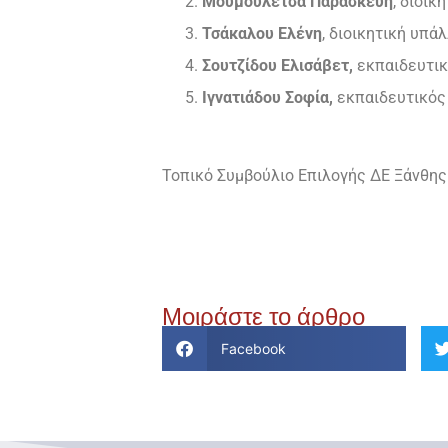
Μουμουλέτσα Παρασκευή
, διοικ
Τσάκαλου Ελένη
, διοικητική υπ
Σουτζίδου Ελισάβετ,
εκπαιδευτικ
Ιγνατιάδου Σοφία,
εκπαιδευτικός 
Τοπικό Συμβούλιο Επιλογής ΔΕ Ξάνθης
Μοιράστε το άρθρο
Facebook