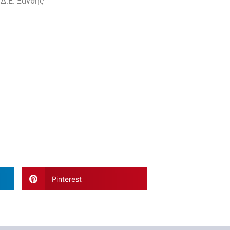
.Δ.Ε. Ξάνθης
ς
Pinterest