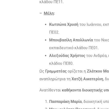
κλάδου ΠΕ11.
–
Μέλη
:
Κωτσώνα Χρυσή
του Ιωάννου, εκ
ΠΕ02.
Μπουβασίλη Απολλωνία
του Νικ
εκπαιδευτικό κλάδου ΠΕ01.
Αλεξούδας Χρήστος
του Ανδρέα,
κλάδου ΠΕ80.
Ως
Γραμματέας
ορίζεται η
Ζλάτκου Μα
αναπληρώτρια τη
Χατζή Αικατερίνη
, δ
Ανατίθενται
καθήκοντα διοικητικής υ
Πασπαράκη Μαρία
, διοικητική υ