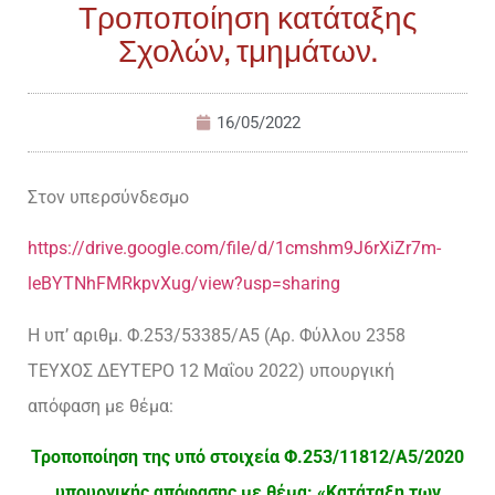
Τροποποίηση κατάταξης
Σχολών, τμημάτων.
16/05/2022
Στον υπερσύνδεσμο
https://drive.google.com/file/d/1cmshm9J6rXiZr7m-
leBYTNhFMRkpvXug/view?usp=sharing
Η υπ’ αριθμ. Φ.253/53385/Α5 (Αρ. Φύλλου 2358
ΤΕΥΧΟΣ ΔΕΥΤΕΡΟ 12 Μαΐου 2022) υπουργική
απόφαση με θέμα:
Τροποποίηση της υπό στοιχεία Φ.253/11812/Α5/2020
υπουργικής απόφασης με θέμα: «Κατάταξη των