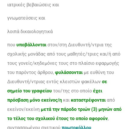
ιατρικές βεβαιώσεις και
γνωματεύσεις και
λοιπά δικαιολογητικά
που
υποβάλλονται
στον/στη Διευθυντή/ντρια της
σχολικής μονάδας από τους μαθητές/τριες και/ή από
τους γονείς/κηδεμόνες τους στο πλαίσιο εφαρμογής
του παρόντος άρθρου,
φυλάσσονται
με ευθύνη του
Διευθυντή/ντριας εντός κλειστών φακέλων
σε
σημείο του γραφείου
του/της στο οποίο
έχει
πρόσβαση μόνο εκείνος/η
και
καταστρέφονται
από
εκείνον/εκείνη
μετά την πάροδο τριών (3) μηνών από
το τέλος του σχολικού έτους το οποίο αφορούν
,
συντασσομένου σχετικού
πρωτοκόλλου