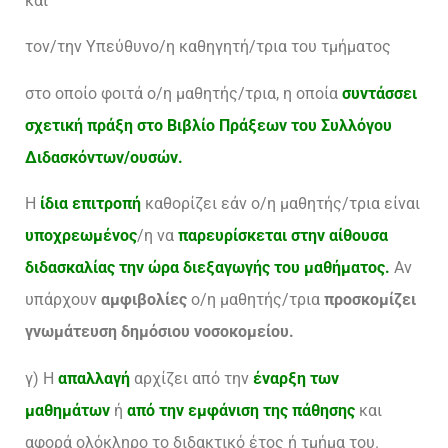
και
τον/την Υπεύθυνο/η καθηγητή/τρια του τμήματος
στο οποίο φοιτά ο/η μαθητής/τρια, η οποία
συντάσσει
σχετική πράξη στο Βιβλίο Πράξεων του Συλλόγου
Διδασκόντων/ουσών.
Η
ίδια επιτροπή
καθορίζει εάν ο/η μαθητής/τρια είναι
υποχρεωμένος
/η να
παρευρίσκεται στην αίθουσα
διδασκαλίας την ώρα διεξαγωγής του μαθήματος.
Αν
υπάρχουν
αμφιβολίες
ο/η μαθητής/τρια
προσκομίζει
γνωμάτευση δημόσιου νοσοκομείου.
γ) Η
απαλλαγή
αρχίζει από την
έναρξη των
μαθημάτων
ή
από την εμφάνιση της πάθησης
και
αφορά ολόκληρο το διδακτικό έτος ή τμήμα του.