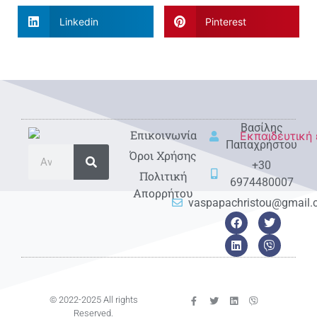
Linkedin
Pinterest
Βασίλης
Eπικοινωνία
Παπαχρήστου
Όροι Χρήσης
+30
Πολιτική
6974480007
Απορρήτου
vaspapachristou@gmail
© 2022-2025 All rights
Reserved.