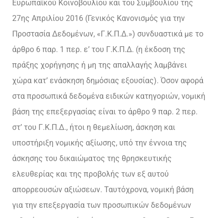
Ευρωπαϊκού Κοινοβουλίου και του Συμβουλίου της
27ης Απριλίου 2016 (Γενικός Κανονισμός για την
Προστασία Δεδομένων, «Γ.Κ.Π.Δ.») συνδυαστικά με το
άρθρο 6 παρ. 1 περ. ε’ του Γ.Κ.Π.Δ. (η έκδοση της
πράξης χορήγησης ή μη της απαλλαγής λαμβάνει
χώρα κατ’ ενάσκηση δημόσιας εξουσίας). Όσον αφορά
στα προσωπικά δεδομένα ειδικών κατηγοριών, νομική
βάση της επεξεργασίας είναι το άρθρο 9 παρ. 2 περ.
στ’ του Γ.Κ.Π.Δ., ήτοι η θεμελίωση, άσκηση και
υποστήριξη νομικής αξίωσης, υπό την έννοια της
άσκησης του δικαιώματος της θρησκευτικής
ελευθερίας και της προβολής των εξ αυτού
απορρεουσών αξιώσεων. Ταυτόχρονα, νομική βάση
για την επεξεργασία των προσωπικών δεδομένων