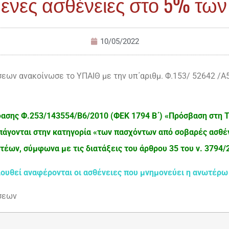
νες ασθένειες στο 5% τω
10/05/2022
εων ανακοίνωσε το ΥΠΑΙΘ με την υπ΄αριθμ. Φ.153/ 52642 /Α
ασης Φ.253/143554/Β6/2010 (ΦΕΚ 1794 Β΄) «Πρόσβαση στη 
άγονται στην κατηγορία «των πασχόντων από σοβαρές ασθέν
τέων, σύμφωνα με τις διατάξεις του άρθρου 35 του ν. 3794/
λουθεί αναφέρονται οι ασθένειες που μνημονεύει η ανωτέρ
σεων