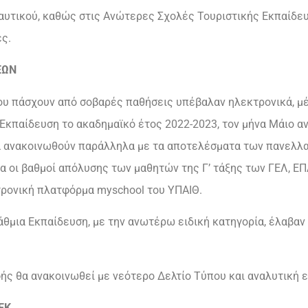
αυτικού, καθώς στις Ανώτερες Σχολές Τουριστικής Εκπαίδευ
ές.
ΕΩΝ
ου πάσχουν από σοβαρές παθήσεις υπέβαλαν ηλεκτρονικά, μ
Εκπαίδευση το ακαδημαϊκό έτος 2022-2023, τον μήνα Μάιο αντ
α ανακοινωθούν παράλληλα με τα αποτελέσματα των πανελλ
ία οι βαθμοί απόλυσης των μαθητών της Γ’ τάξης των ΓΕΛ, Ε
ρονική πλατφόρμα myschool του ΥΠΑΙΘ.
άθμια Εκπαίδευση, με την ανωτέρω ειδική κατηγορία, έλαβαν
ής θα ανακοινωθεί με νεότερο Δελτίο Τύπου και αναλυτική ε
ΕΚ