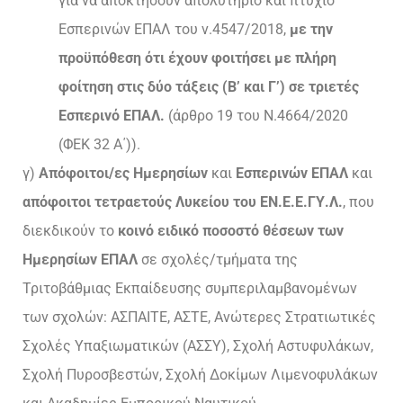
για να αποκτήσουν απολυτήριο και πτυχίο
Εσπερινών ΕΠΑΛ του ν.4547/2018,
με την
προϋπόθεση ότι έχουν φοιτήσει με πλήρη
φοίτηση στις δύο τάξεις (Β’ και Γ’) σε τριετές
Εσπερινό ΕΠΑΛ.
(άρθρο 19 του Ν.4664/2020
(ΦΕΚ 32 Α΄)).
γ)
Απόφοιτοι/ες Ημερησίων
και
Εσπερινών ΕΠΑΛ
και
απόφοιτοι τετραετούς Λυκείου του ΕΝ.Ε.Ε.ΓΥ.Λ.
, που
διεκδικούν το
κοινό ειδικό ποσοστό θέσεων των
Ημερησίων ΕΠΑΛ
σε σχολές/τμήματα της
Τριτοβάθμιας Εκπαίδευσης συμπεριλαμβανομένων
των σχολών: ΑΣΠΑΙΤΕ, ΑΣΤΕ, Ανώτερες Στρατιωτικές
Σχολές Υπαξιωματικών (ΑΣΣΥ), Σχολή Αστυφυλάκων,
Σχολή Πυροσβεστών, Σχολή Δοκίμων Λιμενοφυλάκων