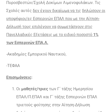
Πυροσβεστών/Σχολή Δοκίμων Λιμενοφυλάκων. Τις
Σχολές αυτές
δεν έχουν δικαίωμα να τις
δηλώσουν οι
υποψήφιοι/ες Εσπερινών ΕΠΑΛ που με την Αίτηση-
Δήλωσή τους επιλέγουν να
συμμετάσχουν στις
Πανελλαδικές Εξετάσεις με το ειδικό ποσοστό
1%
των Εσπερινών ΕΠΑ.Λ.
-Ακαδημίες Εμπορικού Ναυτικού,
-ΤΕΦΑΑ
Επισημάνσεις
:
Οι
μαθητές/τριες
των Γ΄ τάξης Ημερησίου
ΕΠΑΛ/Π.ΕΠΑΛ και Γ΄ τάξης Εσπερινών ΕΠΑΛ
τριετούς φοίτησης στην Αίτηση-Δήλωση