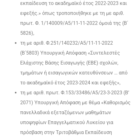
εκπαίδευση το ακαδημαϊκό έτος 2022-2023 και
εφεξής.» όπως τροποποιήθηκε με τη με αριθ.
πρωτ. Φ. 1/140009/Α5/11-11-2022 όμοιά της (Β΄
5826),
τη με αριθ. Φ.251/140232/Α5/11-11-2022
(Β΄5803) Υπουργική Απόφαση «Συντελεστές
Ελάχιστης Βάσης Εισαγωγής (ΕΒΕ) σχολών,
τμημάτων ή εισαγωγικών κατευθύνσεων … από
το ακαδημαϊκό έτος 2023-2024 και εφεξής»,
τη με αριθ. πρωτ. Φ.153/33486/Α5/23-3-2023 (Β’
2071) Υπουργική Απόφαση με θέμα «Καθορισμός
πανελλαδικά εξεταζόμενων μαθημάτων
υποψηφίων Επαγγελματικού Λυκείου για
πρόσβαση στην Τριτοβάθμια Εκπαίδευση