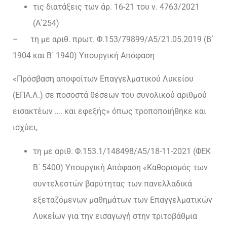
τις διατάξεις των άρ. 16-21 του ν. 4763/2021
(Α΄254)
– τη με αριθ. πρωτ. Φ.153/79899/Α5/21.05.2019 (Β΄
1904 και Β΄ 1940) Υπουργική Απόφαση
«Πρόσβαση αποφοίτων Επαγγελματικού Λυκείου
(ΕΠΑ.Λ.) σε ποσοστά θέσεων του συνολικού αριθμού
εισακτέων …. και εφεξής» όπως τροποποιήθηκε και
ισχύει,
τη με αριθ. Φ.153.1/148498/Α5/18-11-2021 (ΦΕΚ
Β΄ 5400) Υπουργική Απόφαση «Καθορισμός των
συντελεστών βαρύτητας των πανελλαδικά
εξεταζόμενων μαθημάτων των Επαγγελματικών
Λυκείων για την εισαγωγή στην τριτοβάθμια