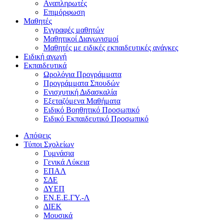
Αναπληρωτές
Επιμόρφωση
Μαθητές
Εγγραφές μαθητών
Μαθητικοί Διαγωνισμοί
Μαθητές με ειδικές εκπαιδευτικές ανάγκες
Ειδική αγωγή
Εκπαιδευτικά
Ωρολόγια Προγράμματα
Προγράμματα Σπουδών
Ενισχυτική Διδασκαλία
Εξεταζόμενα Μαθήματα
Ειδικό Βοηθητικό Προσωπικό
Ειδικό Εκπαιδευτικό Προσωπικό
Απόψεις
Τύποι Σχολείων
Γυμνάσια
Γενικά Λύκεια
ΕΠΑΛ
ΣΔΕ
ΔΥΕΠ
ΕΝ.Ε.Ε.ΓΥ.-Λ
ΔΙΕΚ
Μουσικά