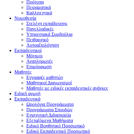
Πρότυπα
Πειραματικά
Καλλιτεχνικά
Νομοθεσία
Στελέχη εκπαίδευσης
Πανελλαδικές
Υπηρεσιακά Συμβούλια
Πειθαρχικό
Αυτοαξιολόγηση
Εκπαιδευτικοί
Μόνιμοι
Αναπληρωτές
Επιμόρφωση
Μαθητές
Εγγραφές μαθητών
Μαθητικοί Διαγωνισμοί
Μαθητές με ειδικές εκπαιδευτικές ανάγκες
Ειδική αγωγή
Εκπαιδευτικά
Ωρολόγια Προγράμματα
Προγράμματα Σπουδών
Ενισχυτική Διδασκαλία
Εξεταζόμενα Μαθήματα
Ειδικό Βοηθητικό Προσωπικό
Ειδικό Εκπαιδευτικό Προσωπικό