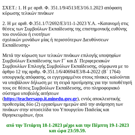
ΣΧΕΤ.: 1. Η με αριθ. Φ. 351.1/9/4513/Ε3/16.1.2023 απόφαση
κύρωσης τελικών πινάκων
2. Η με αριθ. Φ.351.1/7/2692/Ε3/11-1-2023 Υ.Α. «Κατανομή στις
θέσεις των Συμβούλων Εκπαίδευσης της επιστημονικής ευθύνης
του συνόλου ή ενοτήτων
σχολικών μονάδων μίας ή περισσότερων Διευθύνσεων
Εκπαίδευσης»
Μετά την κύρωση των τελικών πινάκων επιλογής υποψηφίων
Συμβούλων Εκπαίδευσης των Γ΄ και Δ΄ Περιφερειακών
Συμβουλίων Επιλογής Συμβούλων Εκπαίδευσης, σύμφωνα με το
άρθρο 12 της αριθμ. Φ.351.1/6/40694/Ε3/8-4-2022 (Β΄ 1764)
υπουργικής απόφασης, οι εγγεγραμμένοι στους πίνακες καλούνται
να υποβάλουν δήλωση με τη σειρά προτίμησης για την τοποθέτησή
τους σε θέσεις Συμβούλων Εκπαίδευσης, στο πληροφοριακό
σύστημα υποβολής αιτήσεων
(
https://teachersapp.it.minedu.gov.gr
), εντός αποκλειστικής
προθεσμίας δύο (2) εργασίμων ημερών από την ανάρτηση των
πινάκων στην ιστοσελίδα του Υπουργείου Παιδείας και
Θρησκευμάτων, ήτοι
από την Τετάρτη 18-1-2023 μέχρι και την Πέμπτη 19-1-2023
και ώρα 23:59.59.