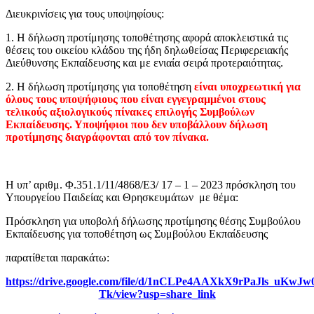
Διευκρινίσεις για τους υποψηφίους:
1. Η δήλωση προτίμησης τοποθέτησης αφορά αποκλειστικά τις
θέσεις του οικείου κλάδου της ήδη δηλωθείσας Περιφερειακής
Διεύθυνσης Εκπαίδευσης και με ενιαία σειρά προτεραιότητας.
2. Η δήλωση προτίμησης για τοποθέτηση
είναι υποχρεωτική για
όλους τους υποψήφιους που είναι εγγεγραμμένοι στους
τελικούς αξιολογικούς πίνακες επιλογής
Συμβούλων
Εκπαίδευσης. Υποψήφιοι που δεν υποβάλλουν δήλωση
προτίμησης διαγράφονται από τον πίνακα.
Η υπ’ αριθμ.
Φ.351.1/11/4868/Ε3/ 17 – 1 – 2023 πρόσκληση του
Υπουργείου Παιδείας και Θρησκευμάτων με θέμα:
Πρόσκληση για υποβολή δήλωσης προτίμησης θέσης Συμβούλου
Εκπαίδευσης για τοποθέτηση ως Συμβούλου Εκπαίδευσης
παρατίθεται παρακάτω:
https://drive.google.com/file/d/1nCLPe4AAXkX9rPaJls_uKwJw0
Tk/view?usp=share_link