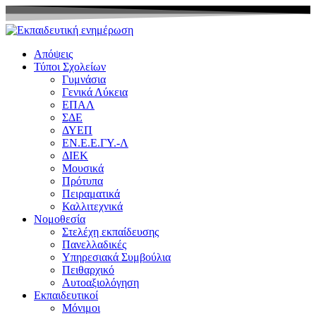
Μετάβαση
στο
περιεχόμενο
Απόψεις
Τύποι Σχολείων
Γυμνάσια
Γενικά Λύκεια
ΕΠΑΛ
ΣΔΕ
ΔΥΕΠ
ΕΝ.Ε.Ε.ΓΥ.-Λ
ΔΙΕΚ
Μουσικά
Πρότυπα
Πειραματικά
Καλλιτεχνικά
Νομοθεσία
Στελέχη εκπαίδευσης
Πανελλαδικές
Υπηρεσιακά Συμβούλια
Πειθαρχικό
Αυτοαξιολόγηση
Εκπαιδευτικοί
Μόνιμοι