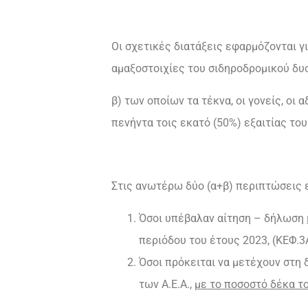
Οι σχετικές διατάξεις εφαρμόζονται γι
αμαξοστοιχίες του σιδηροδρομικού δυ
β) των οποίων τα τέκνα, οι γονείς, οι
πενήντα τοις εκατό (50%) εξαιτίας τ
Στις ανωτέρω δύο (α+β) περιπτώσεις 
Όσοι υπέβαλαν αίτηση – δήλωση
περιόδου του έτους 2023, (ΚΕΦ.
Όσοι πρόκειται να μετέχουν στη δ
των Α.Ε.Α.,
με το ποσοστό δέκα το