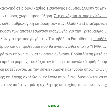
κανονικά στις διαδικασίες εισαγωγής και υποβάλλουν το μηχ
γκεντρώσει, χωρίς προσαύξηση.
Στη συνέχεια, στους εν λόγω
ε κάθε βαθμολογική επίδοση
των πανελλαδικά εξεταζόμενων
έκδοση των αποτελεσμάτων εισαγωγής για την Τριτοβάθμια Εκ
λών για την εισαγωγή στην Τριτοβάθμια Εκπαίδευση,
υποβάλ
ρίου και σε προθεσμία που θα ανακοινωθεί από το ΥΠΑΙΘ, αν
ιρά των υποψηφίων στην οποία ανήκουν. Προϋπόθεση μετά απ
αριθμό μορίων, τουλάχιστον ίσο με τον συνολικό αριθμό μορ
ική κατεύθυνση, με την συγκεκριμένη κατηγορία υποψηφίων 
ς επιλογής σχολών, οι εν λόγω υποψήφιοι δικαιούνται να ε
ς τους από την πρώτη σχολή της επιτυχίας τους, εφόσον είχ
ΚΕΦ.4