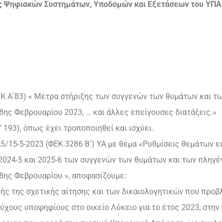
ης Ψηφιακών Συστημάτων, Υποδομών και Εξετάσεων του ΥΠΑ
ΦΕΚ Α΄83) « Μέτρα στήριξης των συγγενών των θυμάτων και 
ης Φεβρουαρίου 2023, … και άλλες επείγουσες διατάξεις.»
’ 193), όπως έχει τροποποιηθεί και ισχύει.
Α5/15-5-2023 (ΦΕΚ 3286 Β΄) ΥΑ με θέμα «Ρυθμίσεις θεμάτων 
 2024-5 και 2025-6 των συγγενών των θυμάτων και των πληγ
8ης Φεβρουαρίου », αποφασίζουμε:
ής της σχετικής αίτησης και των δικαιολογητικών που προβλ
ούχους υποψηφίους στο οικείο Λύκειο για το έτος 2023, στην 