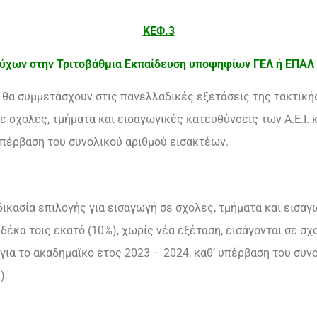
ΚΕΦ.3
ούχων στην Τριτοβάθμια Εκπαίδευση υποψηφίων ΓΕΛ ή ΕΠΑΛ γ
ι θα συμμετάσχουν στις πανελλαδικές εξετάσεις της τακτική
ε σχολές, τμήματα και εισαγωγικές κατευθύνσεις των Α.Ε.Ι. κ
υπέρβαση του συνολικού αριθμού εισακτέων.
δικασία επιλογής για εισαγωγή σε σχολές, τμήματα και εισαγ
τό δέκα τοις εκατό (10%), χωρίς νέα εξέταση, εισάγονται σε σ
., για το ακαδημαϊκό έτος 2023 – 2024, καθ’ υπέρβαση του συ
).