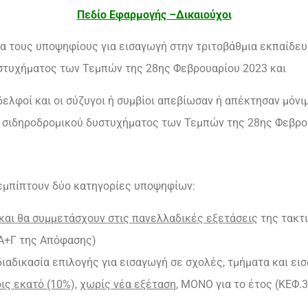
Πεδίο Εφαρμογής –Δικαιούχοι
α τους υποψηφίους για εισαγωγή στην τριτοβάθμια εκπαίδευση
στυχήματος των Τεμπών της 28ης Φεβρουαρίου 2023 και
 αδελφοί και οι σύζυγοι ή συμβίοι απεβίωσαν ή απέκτησαν μόν
ου σιδηροδρομικού δυστυχήματος των Τεμπών της 28ης Φεβρο
εμπίπτουν δύο κατηγορίες υποψηφίων:
και θα συμμετάσχουν στις πανελλαδικές εξετάσεις
της τακτ
3Α+Γ της Απόφασης)
ιαδικασία επιλογής για εισαγωγή σε σχολές, τμήματα και εισ
ις εκατό (10%),
χωρίς νέα εξέταση
, ΜΟΝΟ για το έτος (ΚΕΦ.