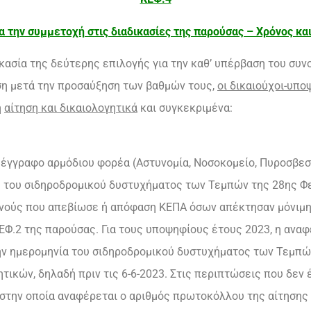
α την συμμετοχή στις διαδικασίες της παρούσας – Χρόνος κ
ικασία της δεύτερης επιλογής για την καθ’ υπέρβαση του συ
ση μετά την προσαύξηση των βαθμών τους,
οι δικαιούχοι-υπο
ή
αίτηση και δικαιολογητικά
και συγκεκριμένα:
 έγγραφο αρμόδιου φορέα (Αστυνομία, Νοσοκομείο, Πυροσβεστ
ς του σιδηροδρομικού δυστυχήματος των Τεμπών της 28ης Φ
νούς που απεβίωσε ή απόφαση ΚΕΠΑ όσων απέκτησαν μόνιμη
 ΚΕΦ.2 της παρούσας. Για τους υποψηφίους έτους 2023, η αν
ην ημερομηνία του σιδηροδρομικού δυστυχήματος των Τεμπών
τικών, δηλαδή πριν τις 6-6-2023. Στις περιπτώσεις που δεν
στην οποία αναφέρεται ο αριθμός πρωτοκόλλου της αίτησης