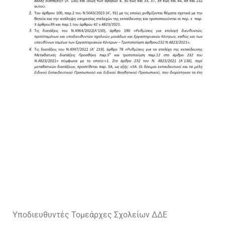
Υποδιευθυντές Τομεάρχες Σχολείων ΔΔΕ