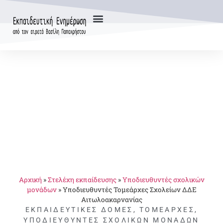
Αρχική
»
Στελέχη εκπαίδευσης
»
Υποδιευθυντές σχολικών
μονάδων
»
Υποδιευθυντές Τομεάρχες Σχολείων ΔΔΕ
Αιτωλοακαρνανίας
ΕΚΠΑΙΔΕΥΤΙΚΈΣ ΔΟΜΈΣ
,
ΤΟΜΕΆΡΧΕΣ
,
ΥΠΟΔΙΕΥΘΥΝΤΈΣ ΣΧΟΛΙΚΏΝ ΜΟΝΆΔΩΝ