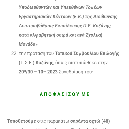
Υποδιευθυντών και Υπευθύνων Τομέων
Εργαστηριακών Κέντρων (Ε.Κ.) της Διεύθυνσης
Δευτεροβάθμιας Εκπαίδευσης Π.Ε. Κοζάνης,
κατά αλφαβητική σειρά και ανά Σχολική
Μονάδα
»·
την πρόταση του
Τοπικού Συμβουλίου Επιλογής
(Τ.Σ.Ε.) Κοζάνης
, όπως διατυπώθηκε στην
η
20
/30 – 10
– 2023
Συνεδρίασή
του·
Α Π Ο Φ Α Σ Ι Ζ Ο Υ Μ Ε
Τοποθετούμε
στις παρακάτω
σαράντα οχτώ (48)