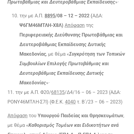
Πρωτοβάθμιας και Δευτεροβάθμιας Εκπαίδευσης
»·
την με Α.Π.
8895
/08 – 12 – 2022 (
ΑΔΑ:
Ψ6ΓΜ46ΜΤΛΗ-Χ8Λ)
Απόφαση
της
Περιφερειακής Διεύθυνσης Πρωτοβάθμιας και
Δευτεροβάθμιας Εκπαίδευσης Δυτικής
Μακεδονίας
, με θέμα «
Συγκρότηση των Τοπικών
Συμβουλίων Επιλογής Πρωτοβάθμιας και
Δευτεροβάθμιας Εκπαίδευσης Δυτικής
Μακεδονίας
»·
11. την με Α.Π. Φ20/
68135
/Δ4/16 – 06 – 2023 (ΑΔΑ:
ΡΟΝΥ46ΜΤΛΗ-Σ7Ι) (Φ.Ε.Κ.
4040
τ. Β΄/23 – 06 – 2023)
Απόφαση
του
Υπουργού Παιδείας και Θρησκευμάτων
,
με θέμα «
Καθορισμός Τομέων και Ειδικοτήτων ανά