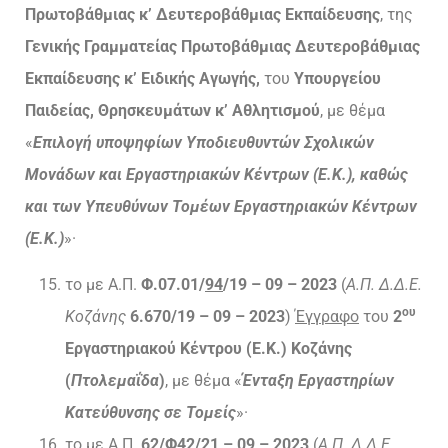
Πρωτοβάθμιας κ’ Δευτεροβάθμιας Εκπαίδευσης
, της
Γενικής Γραμματείας Πρωτοβάθμιας Δευτεροβάθμιας
Εκπαίδευσης κ’ Ειδικής Αγωγής,
του
Υπουργείου
Παιδείας, Θρησκευμάτων κ’ Αθλητισμού
, με θέμα
«
Επιλογή υποψηφίων Υποδιευθυντών Σχολικών
Μονάδων και Εργαστηριακών Κέντρων (Ε.Κ.), καθώς
και των Υπευθύνων Τομέων Εργαστηριακών Κέντρων
(Ε.Κ.)
»·
το με Α.Π.
Φ.07.01/
94
/19 – 09 – 2023
(
Α.Π. Δ.Δ.Ε.
ου
Κοζάνης
6.670/19 – 09 – 2023
)
Έγγραφο
του
2
Εργαστηριακού Κέντρου (Ε.Κ.) Κοζάνης
(
Πτολεμαΐδα
)
, με θέμα «
Ένταξη Εργαστηρίων
Κατεύθυνσης σε Τομείς
»·
το με Α.Π.
62
/Φ42/21 – 09 – 2023
(
Α.Π. Δ.Δ.Ε.