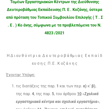
Τομέων Εργαστηριακών Κέντρων της Διεύθυνσης
Δευτεροβάθμιας Εκπαίδευσης Π. Ε . Κοζάνης, ύστερα
από πρόταση του Τοπικού Συμβουλίου Επιλογής ( Τ . Σ
. Ε . ) Κο άνης, σύμφωνα με τα προβλεπόμενα του Ν.
4823 /2021
Η Δ ι ευ θ ύ ντ ρ ι α Δ ε υ τε ρ ο β ά θμ ι α ς Ε κ π α ί δ
ευ σ η ς Π .Ε . Κ οζ ά ν η ς
Έχοντας Υπόψη:
τις διατάξεις της παρ.
1
και των περ.
α)
κ’
β)
,
της παρ.
4
, της παρ.
5
, του άρθρου
10
«
Σχολικά
εργαστηριακά κέντρα και σχολικά εργαστήρια
»,