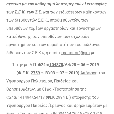
σχετικά με τον καθορισμό λεπτομερειών λειτουργίας
των Σ.Ε.Κ. των Σ.Ε. και των
ειδικότερων καθηκόντων
των διευθυντών Σ.Ε.Κ., υποδιευθυντών, των
υπευθύνων τομέων εργαστηρίων και εργαστηρίων
κατεύθυνσης των υπευθύνων των σχολικών
εργαστηρίων και των αρμοδιοτήτων του συλλόγου
διδασκόντων Σ.Ε.Κ.», η οποία
τροποποιήθηκε
με:
την με Α.Π.
Φ24α/
104878
/Δ4/28 – 06 – 2019
(Φ.Ε.Κ.
2759
τ. Β’/03 – 07 – 2019)
Απόφαση
του
Υφυπουργού Πολιτισμού, Παιδείας και
Θρησκευμάτων, με θέμα «Τροποποίηση της
Φ24α/141494/Δ4/17 (ΦΕΚ 2994 Β΄) απόφασης του
Υφυπουργού Παιδείας, Έρευνας και Θρησκευμάτων με
θέμα: «Τροποποίηση της 96004/Δ4/2015 (ΦΕΚ 1318