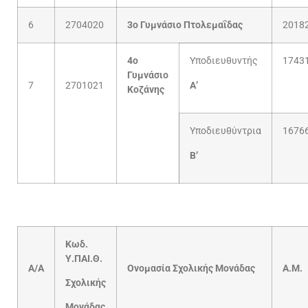
6
2704020
3
ο
Γυμνάσιο Πτολεμαΐδας
2018
4
ο
Υποδιευθυντής
1743
Γυμνάσιο
7
2701021
Α’
Κοζάνης
Υποδιευθύντρια
1676
Β’
Kωδ.
Υ.ΠΑΙ.Θ.
A/A
Ονομασία Σχολικής Μονάδας
Α.Μ.
Σχολικής
Μονάδας