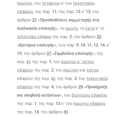
πρώτου
, του
τετάρτου
κ’ του
τελευταίου
εδαφίου
, της παρ.
11
, της παρ.
12
κ’
13
, του
άρθρου
31
«
Προϋποθέσεις συμμετοχής στη
διαδικασία επιλογής
», το
πρώτο
, το
έκτο
κ’ το
τελευταίο εδάφιο
της παρ.
2
, του άρθρου
32
«
Κριτήρια επιλογής
», των παρ.
9
,
10
,
11
,
12
,
14
, κ’
15
, του άρθρου
37
«
Συμβούλια επιλογής
», της
περ.
γ)
, της παρ.
1
, του
πρώτου κ’ τρίτου
εδαφίου
της παρ.
2
, του
πρώτου
και
τρίτου
εδαφίου της περ.
η)
, της παρ.
3
, του
τελευταίου
εδαφίου
της παρ.
4
, του άρθρου
39
«
Προκήρυξη
και υποβολή αιτήσεων
», του
δεύτερου εδαφίου
της παρ.
1
, της παρ.
13
κ’ του
πρώτου εδαφίου
της παρ.
14
, του άρθρου
41