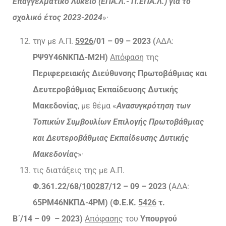
Επαγγελματικό Λύκειο (ΕΠΑ.Λ.- Π.ΕΠΑ.Λ.) για το
σχολικό έτος 2023-2024
»·
την με Α.Π.
5926
/01 – 09 – 2023 (
ΑΔΑ:
ΡΨ9Υ46ΝΚΠΔ-Μ2Η)
Απόφαση
της
Περιφερειακής Διεύθυνσης Πρωτοβάθμιας και
Δευτεροβάθμιας Εκπαίδευσης Δυτικής
Μακεδονίας
, με θέμα «
Ανασυγκρότηση των
Τοπικών Συμβουλίων Επιλογής Πρωτοβάθμιας
και Δευτεροβάθμιας Εκπαίδευσης Δυτικής
Μακεδονίας
»·
τις διατάξεις της με Α.Π.
Φ.361.22/68/
100287
/12 – 09 – 2023 (
ΑΔΑ:
65ΡΜ46ΝΚΠΔ-4ΡΜ) (Φ.Ε.Κ.
5426
τ.
Β΄/14 – 09 – 2023)
Απόφασης
του
Υπουργού