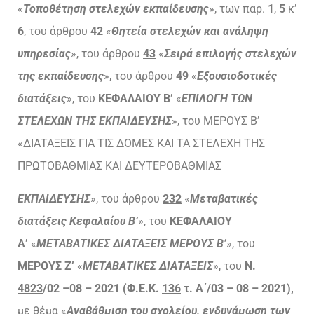
«
Τοποθέτηση στελεχών εκπαίδευσης
», των παρ.
1
,
5
κ’
6
, του άρθρου
42
«
Θητεία στελεχών και ανάληψη
υπηρεσίας
», του άρθρου
43
«
Σειρά επιλογής στελεχών
της εκπαίδευσης
», του άρθρου
49
«
Εξουσιοδοτικές
διατάξεις
», του
ΚΕΦΑΛΑΙΟΥ Β’
«
ΕΠΙΛΟΓΗ ΤΩΝ
ΣΤΕΛΕΧΩΝ ΤΗΣ ΕΚΠΑΙΔΕΥΣΗΣ
», του ΜΕΡΟΥΣ Β’
«ΔΙΑΤΑΞΕΙΣ ΓΙΑ ΤΙΣ ΔΟΜΕΣ ΚΑΙ ΤΑ ΣΤΕΛΕΧΗ ΤΗΣ
ΠΡΩΤΟΒΑΘΜΙΑΣ ΚΑΙ ΔΕΥΤΕΡΟΒΑΘΜΙΑΣ
ΕΚΠΑΙΔΕΥΣΗΣ
», του άρθρου
232
«
Μεταβατικές
διατάξεις Κεφαλαίου Β’
», του
ΚΕΦΑΛΑΙΟΥ
Α’
«
ΜΕΤΑΒΑΤΙΚΕΣ ΔΙΑΤΑΞΕΙΣ ΜΕΡΟΥΣ Β’
», του
ΜΕΡΟΥΣ Ζ’
«
ΜΕΤΑΒΑΤΙΚΕΣ ΔΙΑΤΑΞΕΙΣ
», του
Ν.
4823
/02 –
08 – 2021 (Φ.Ε.Κ.
136
τ. Α΄/03 – 08 – 2021),
με θέμα «
Αναβάθμιση του σχολείου, ενδυνάμωση των