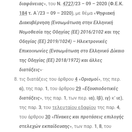
διαφάνειας
», του
Ν.
4727
/23 – 09 – 2020 (Φ.Ε.Κ.
184
τ. Α΄/23 – 09 – 2020)
, με θέμα «
Ψηφιακή
Διακυβέρνηση (Ενσωμάτωση στην Ελληνική
Νομοθεσία της Οδηγίας (ΕΕ) 2016/2102 και της
Οδηγίας (ΕΕ) 2019/1024) – Ηλεκτρονικές
Επικοινωνίες (Ενσωμάτωση στο Ελληνικό Δίκαιο
της Οδηγίας (ΕΕ) 2018/1972) και άλλες
διατάξεις
»·
τις διατάξεις του άρθρου
4
«
Ορισμοί
», της περ.
α)
, της παρ.
1
, του άρθρου
29
«
Εξουσιοδοτικές
διατάξεις
», της παρ.
1
, των περ.
ια)
,
Ιβ)
,
ιγ)
κ’
ιε)
,
της παρ.
3
, του
τελευταίου εδαφίου
της παρ.
4
,
του άρθρου
30
«
Πίνακες και προτάσεις επιλογής
στελεχών εκπαίδευσης
», των παρ.
1
,
8
, του