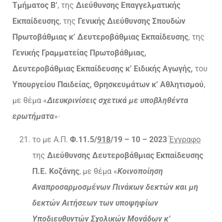
Τμήματος Β’
, της
Διεύθυνσης Επαγγελματικής
Εκπαίδευσης
, της
Γενικής Διεύθυνσης Σπουδών
Πρωτοβάθμιας κ’ Δευτεροβάθμιας Εκπαίδευσης
, της
Γενικής Γραμματείας Πρωτοβάθμιας,
Δευτεροβάθμιας Εκπαίδευσης κ’ Ειδικής Αγωγής,
του
Υπουργείου Παιδείας, Θρησκευμάτων κ’ Αθλητισμού
,
με θέμα «
Διευκρινίσεις σχετικά με υποβληθέντα
ερωτήματα
»·
το με Α.Π.
Φ.11.5/
918
/19 – 10 – 2023
Έγγραφο
της
Διεύθυνσης Δευτεροβάθμιας Εκπαίδευσης
Π.Ε. Κοζάνης
, με θέμα «
Κοινοποίηση
Αναπροσαρμοσμένων Πινάκων δεκτών και μη
δεκτών Αιτήσεων των υποψηφίων
Υποδιευθυντών Σχολικών Μονάδων κ’