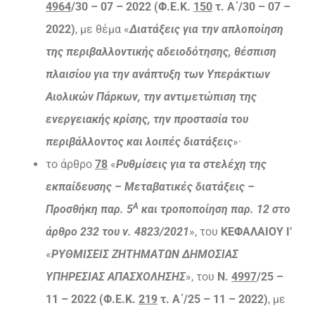
4964
/30 – 07 – 2022 (Φ.Ε.Κ.
150
τ. Α΄/30 – 07 –
2022)
, με θέμα «
Διατάξεις για την απλοποίηση
της περιβαλλοντικής αδειοδότησης, θέσπιση
πλαισίου για την ανάπτυξη των Υπεράκτιων
Αιολικών Πάρκων, την αντιμετώπιση της
ενεργειακής κρίσης, την προστασία του
περιβάλλοντος και λοιπές διατάξεις
»·
το άρθρο
78
«
Ρυθμίσεις για τα στελέχη της
εκπαίδευσης – Μεταβατικές διατάξεις –
Α
Προσθήκη παρ. 5
και τροποποίηση παρ. 12 στο
άρθρο 232 του ν. 4823/2021
», του
ΚΕΦΑΛΑΙΟΥ Ι’
«
ΡΥΘΜΙΣΕΙΣ ΖΗΤΗΜΑΤΩΝ ΔΗΜΟΣΙΑΣ
ΥΠΗΡΕΣΙΑΣ ΑΠΑΣΧΟΛΗΣΗΣ
», του
Ν.
4997
/25 –
11 – 2022 (Φ.Ε.Κ.
219
τ. Α΄/25 – 11 – 2022)
, με