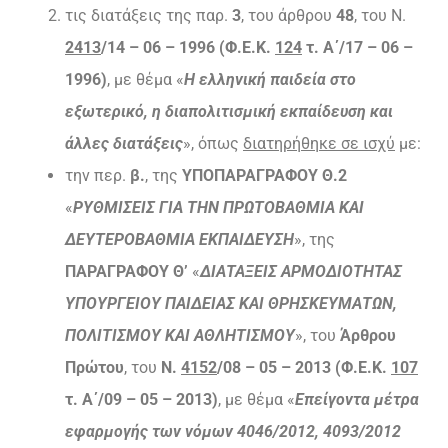
τις διατάξεις της παρ.
3
, του άρθρου
48
, του Ν.
2413
/14 – 06 – 1996 (Φ.Ε.Κ.
124
τ. Α΄/17 – 06 –
1996)
, με θέμα «
Η ελληνική παιδεία στο
εξωτερικό, η διαπολιτισμική εκπαίδευση και
άλλες διατάξεις
», όπως
διατηρήθηκε σε ισχύ
με:
την περ.
β.
, της
ΥΠΟΠΑΡΑΓΡΑΦΟΥ Θ.2
«
ΡΥΘΜΙΣΕΙΣ ΓΙΑ ΤΗΝ ΠΡΩΤΟΒΑΘΜΙΑ ΚΑΙ
ΔΕΥΤΕΡΟΒΑΘΜΙΑ ΕΚΠΑΙΔΕΥΣΗ
», της
ΠΑΡΑΓΡΑΦΟΥ Θ’
«
ΔΙΑΤΑΞΕΙΣ ΑΡΜΟΔΙΟΤΗΤΑΣ
ΥΠΟΥΡΓΕΙΟΥ ΠΑΙΔΕΙΑΣ ΚΑΙ ΘΡΗΣΚΕΥΜΑΤΩΝ,
ΠΟΛΙΤΙΣΜΟΥ ΚΑΙ ΑΘΛΗΤΙΣΜΟΥ
», του
Άρθρου
Πρώτου
, του
Ν.
4152
/08 – 05 – 2013 (Φ.Ε.Κ.
107
τ. Α΄/09 – 05 – 2013)
, με θέμα «
Επείγοντα μέτρα
εφαρμογής των νόμων 4046/2012, 4093/2012