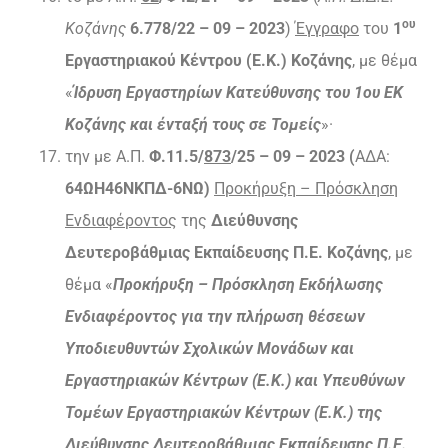
ου
Κοζάνης
6.778/22 – 09 – 2023
)
Έγγραφο
του
1
Εργαστηριακού Κέντρου (Ε.Κ.) Κοζάνης
, με θέμα
«
Ίδρυση Εργαστηρίων Κατεύθυνσης του 1ου ΕΚ
Κοζάνης και ένταξή τους σε Τομείς
»·
την με Α.Π.
Φ.11.5/
873
/25 – 09 – 2023 (
ΑΔΑ:
64ΩΗ46ΝΚΠΔ-6ΝΩ)
Προκήρυξη – Πρόσκληση
Ενδιαφέροντος
της
Διεύθυνσης
Δευτεροβάθμιας Εκπαίδευσης Π.Ε. Κοζάνης
, με
θέμα «
Προκήρυξη – Πρόσκληση Εκδήλωσης
Ενδιαφέροντος για την πλήρωση θέσεων
Υποδιευθυντών Σχολικών Μονάδων και
Εργαστηριακών Κέντρων (Ε.Κ.) και Υπευθύνων
Τομέων Εργαστηριακών Κέντρων (Ε.Κ.) της
Διεύθυνσης Δευτεροβάθμιας Εκπαίδευσης Π.Ε.