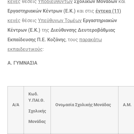
κενές
θέσεις
Υποδιευθυντών
Σχολικών Μονάδων
και
Εργαστηριακών Κέντρων (Ε.Κ.)
και στις
έντεκα (11)
κενές
θέσεις
Υπεύθυνων Τομέων
Εργαστηριακών
Κέντρων (Ε.Κ.)
της
Διεύθυνσης Δευτεροβάθμιας
Εκπαίδευσης Π.Ε. Κοζάνης
, τους
παρακάτω
εκπαιδευτικούς
:
Α. ΓΥΜΝΑΣΙΑ
Kωδ.
Υ.ΠΑΙ.Θ.
A/A
Ονομασία Σχολικής Μονάδας
Α.Μ.
Σχολικής
Μονάδας