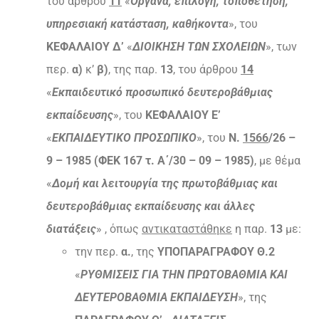
του άρθρου
11
«
Όργανα, επιλογή, τοποθέτηση,
υπηρεσιακή κατάσταση, καθήκοντα
», του
ΚΕΦΑΛΑΙΟΥ Δ’
«
ΔΙΟΙΚΗΣΗ ΤΩΝ ΣΧΟΛΕΙΩΝ
», των
περ.
α)
κ’
β)
, της παρ.
13
, του άρθρου
14
«
Εκπαιδευτικό προσωπικό δευτεροβάθμιας
εκπαίδευσης
», του
ΚΕΦΑΛΑΙΟΥ Ε’
«
ΕΚΠΑΙΔΕΥΤΙΚΟ ΠΡΟΣΩΠΙΚΟ
», του
Ν.
1566
/26 –
9 – 1985 (ΦΕΚ 167 τ. Α΄/30 – 09 – 1985)
, με θέμα
«
Δομή και λειτουργία της πρωτοβάθμιας και
δευτεροβάθμιας εκπαίδευσης και άλλες
διατάξεις
» , όπως
αντικαταστάθηκε
η παρ.
13
με:
την περ.
α.
, της
ΥΠΟΠΑΡΑΓΡΑΦΟΥ Θ.2
«
ΡΥΘΜΙΣΕΙΣ ΓΙΑ ΤΗΝ ΠΡΩΤΟΒΑΘΜΙΑ ΚΑΙ
ΔΕΥΤΕΡΟΒΑΘΜΙΑ ΕΚΠΑΙΔΕΥΣΗ
», της