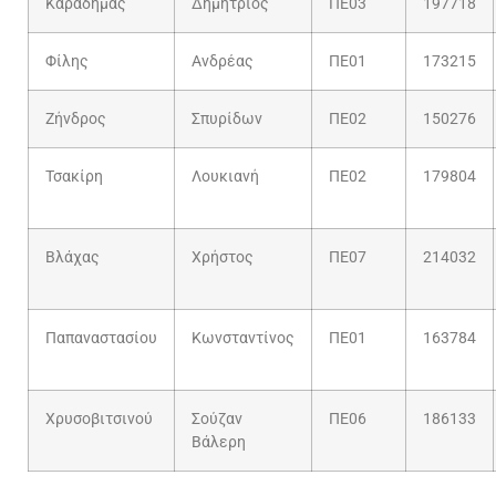
Καραδήμας
Δημήτριος
ΠΕ03
197718
Φίλης
Ανδρέας
ΠΕ01
173215
Ζήνδρος
Σπυρίδων
ΠΕ02
150276
Τσακίρη
Λουκιανή
ΠΕ02
179804
Βλάχας
Χρήστος
ΠΕ07
214032
Παπαναστασίου
Κωνσταντίνος
ΠΕ01
163784
Χρυσοβιτσινού
Σούζαν
ΠΕ06
186133
Βάλερη