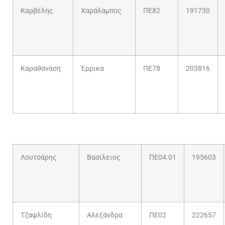
Καρβέλης
Χαράλαμπος
ΠΕ82
191730
Καραθανάση
Έρρικα
ΠΕ78
203816
Λουτσάρης
Βασίλειος
ΠΕ04.01
195603
Τζαφλίδη
Αλεξάνδρα
ΠΕ02
222657