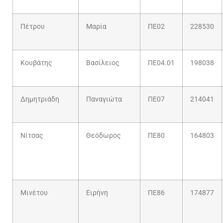
Πέτρου
Μαρία
ΠΕ02
228530
Κουβάτης
Βασίλειος
ΠΕ04.01
198038
Δημητριάδη
Παναγιώτα
ΠΕ07
214041
Νίτσας
Θεόδωρος
ΠΕ80
164803
Μινέτου
Ειρήνη
ΠΕ86
174877