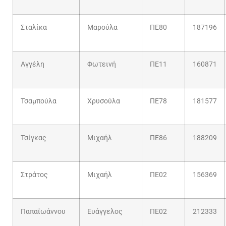
Σταλίκα
Μαρούλα
ΠΕ80
187196
Αγγέλη
Φωτεινή
ΠΕ11
160871
Τσαμπούλα
Χρυσούλα
ΠΕ78
181577
Τσίγκας
Μιχαήλ
ΠΕ86
188209
Στράτος
Μιχαήλ
ΠΕ02
156369
Παπαϊωάννου
Ευάγγελος
ΠΕ02
212333