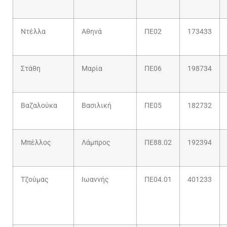
Ντέλλα
Αθηνά
ΠΕ02
173433
Στάθη
Μαρία
ΠΕ06
198734
Βαζαλούκα
Βασιλική
ΠΕ05
182732
Μπέλλος
Λάμπρος
ΠΕ88.02
192394
Τζούμας
Ιωαννής
ΠΕ04.01
401233