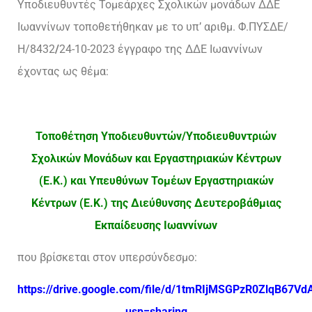
Υποδιευθυντές Τομεάρχες Σχολικών μονάδων ΔΔΕ
Ιωαννίνων τοποθετήθηκαν με το υπ’ αριθμ. Φ.ΠΥΣΔΕ/
Η/8432
/
24-10-2023 έγγραφο της ΔΔΕ Ιωαννίνων
έχοντας ως θέμα:
Τοποθέτηση Υποδιευθυντών/Υποδιευθυντριών
Σχολικών Μονάδων και Εργαστηριακών Κέντρων
(Ε.Κ.) και Υπευθύνων Τομέων Εργαστηριακών
Κέντρων (Ε.Κ.) της Διεύθυνσης Δευτεροβάθμιας
Εκπαίδευσης Ιωαννίνων
που βρίσκεται στον υπερσύνδεσμο:
https://drive.google.com/file/d/1tmRIjMSGPzR0ZlqB67
usp=sharing