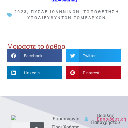
2023
,
ΠΥΣΔΕ ΙΩΑΝΝΊΝΩΝ
,
ΤΟΠΟΘΈΤΗΣΗ
ΥΠΟΔΙΕΥΘΥΝΤΏΝ ΤΟΜΕΑΡΧΏΝ
Μοιράστε το άρθρο
Facebook
Twitter
Linkedin
Pinterest
Βασίλης
Eπικοινωνία
Παπαχρήστου
Όροι Χρήσης