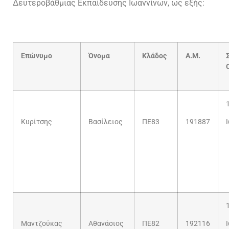
Δευτεροβάθμιας Εκπαίδευσης Ιωαννίνων, ως εξής:
Επώνυμο
Όνομα
Κλάδος
Α.Μ.
Κυρίτσης
Βασίλειος
ΠΕ83
191887
Μαντζούκας
Αθανάσιος
ΠΕ82
192116