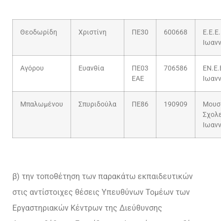
Θεοδωρίδη
Χριστίνη
ΠΕ30
600668
Ε.Ε.Ε.
Ιωαν
Αγόρου
Ευανθία
ΠΕ03
706586
ΕΝ.Ε.
ΕΑΕ
Ιωαν
Μπαλωμένου
Σπυριδούλα
ΠΕ86
190909
Μουσ
Σχολ
Ιωαν
β) την τοποθέτηση των παρακάτω εκπαιδευτικών
στις αντίστοιχες θέσεις Υπευθύνων Τομέων των
Εργαστηριακών Κέντρων της Διεύθυνσης