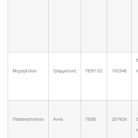
Μιχαηλίδου
Γραμματική
ΠΕ87.02
192348
Παπαναστασίου
Άννα
ΠΕ80
207924