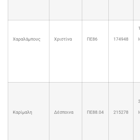
Χαραλάμπους
Χριστίνα
ΠΕ86
174948
Καρίμαλη
Δέσποινα
ΠΕ88.04
215278