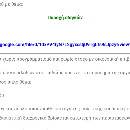
ύ με θέμα:
Παροχή οδηγιών
e.google.com/file/d/1dxPV4tyN7L2gyxcstjD9TgLfs9cJpzyt/vie
ύ χωρίς προγραμματισμό και χωρίς στόχο με οικονομική επιβ
βαΐων και κλάδων στο Παιδείας και έχει τα παράσημα της ορ
όσο απλό θέμα;
ου
υν και να υλοποιούν κάθε επιταγή της πολιτικής και διοικητ
η διοικητική διαχρονικά βρίσκεται κατώτερη των περιστάσεων