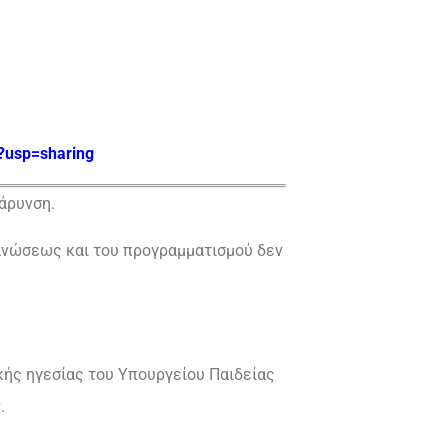
w?usp=sharing
άρυνση.
γανώσεως και του προγραμματισμού δεν
ικής ηγεσίας του Υπουργείου Παιδείας
.