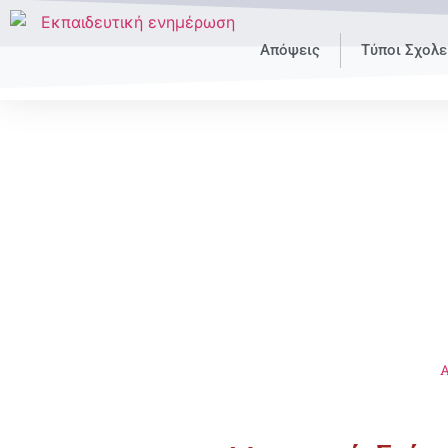
Απόψεις
Τύποι Σχολε
Α