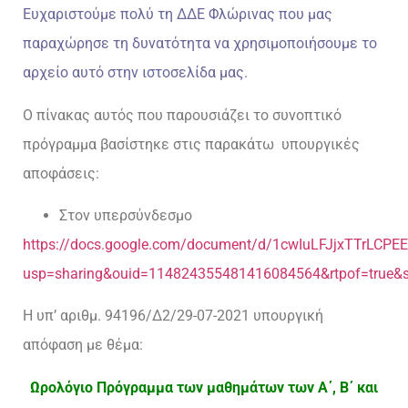
Ευχαριστούμε πολύ τη ΔΔΕ Φλώρινας που μας
παραχώρησε τη δυνατότητα να χρησιμοποιήσουμε το
αρχείο αυτό στην ιστοσελίδα μας.
Ο πίνακας αυτός που παρουσιάζει το συνοπτικό
πρόγραμμα βασίστηκε στις παρακάτω υπουργικές
αποφάσεις:
Στον υπερσύνδεσμο
https://docs.google.com/document/d/1cwIuLFJjxTTrLCPE
usp=sharing&ouid=114824355481416084564&rtpof=true&s
Η υπ’ αριθμ. 94196/Δ2/29-07-2021 υπουργική
απόφαση με θέμα:
Ωρολόγιο Πρόγραμμα των μαθημάτων των Α΄, Β΄ και