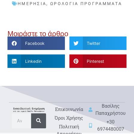
ΗΜΕΡΉΣΙΑ
,
ΩΡΟΛΌΓΙΑ ΠΡΟΓΡΆΜΜΑΤΑ
Μοιράστε το άρθρο
Facebook
Twitter
Linkedin
Pinterest
Βασίλης
Eπικοινωνία
Παπαχρήστου
Όροι Χρήσης
+30
Πολιτική
6974480007
Απορρήτου