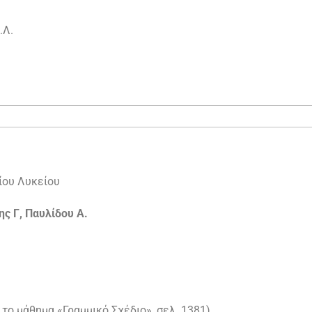
.Λ.
αίου Λυκείου
ς Γ, Παυλίδου Α.
 το μάθημα «Γραμμικό Σχέδιο», σελ. 1381)