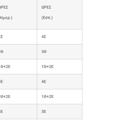
ΩΡΕΣ
ΩΡΕΣ
(Ημερ.)
(Εσπ.)
4Σ
4Σ
3Θ
3Θ
1Θ+2Ε
1Θ+2Ε
5Ε
4Ε
2Θ+2Ε
1Θ+2Ε
4Ε
3Ε