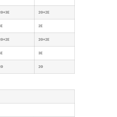
2Θ+3Ε
2Θ+2Ε
3Ε
2Ε
2Θ+2Ε
2Θ+2Ε
4Ε
3Ε
2Θ
2Θ