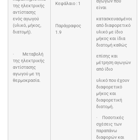
αγωγών που
Κεφάλαιο : 1
της ηλεκτρικής
είναι
αντίστασης
ενός αγωγού
κατασκευασμένοι
(υλικό, μήκος,
από διαφορετικό
Παράγραφος
διατομή).
υλικό με ίδιο
1.9
μήκος και ίδια
διατομή καθώς
· Μεταβολή
επίσης και
της ηλεκτρικής
μέτρηση αγωγών
αντίστασης
από ίδιο
αγωγού με τη
θερμοκρασία.
υλικό που έχουν
διαφορετικό
μήκος και
διαφορετική
διατομή.
· Ποσοτικές
σχέσεις των
παραπάνω
διαφορών και