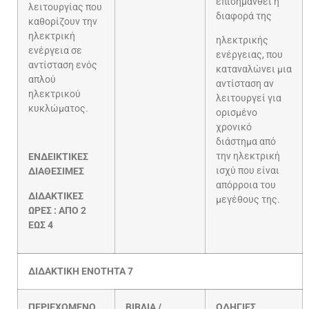
επισημανθεί η
λειτουργίας που
διαφορά της
καθορίζουν την
ηλεκτρική
ηλεκτρικής
ενέργεια σε
ενέργειας, που
αντίσταση ενός
καταναλώνει μια
απλού
αντίσταση αν
ηλεκτρικού
λειτουργεί για
κυκλώματος.
ορισμένο
χρονικό
διάστημα από
την ηλεκτρική
ΕΝΔΕΙΚΤΙΚΕΣ
ισχύ που είναι
ΔΙΑΘΕΣΙΜΕΣ
απόρροια του
ΔΙΔΑΚΤΙΚΕΣ
μεγέθους της.
ΩΡΕΣ : ΑΠΟ 2
ΕΩΣ 4
ΔΙΔΑΚΤΙΚΗ ΕΝΟΤΗΤΑ 7
ΠΕΡΙΕΧΟΜΕΝΟ
ΒΙΒΛΙΑ /
ΟΔΗΓΙΕΣ