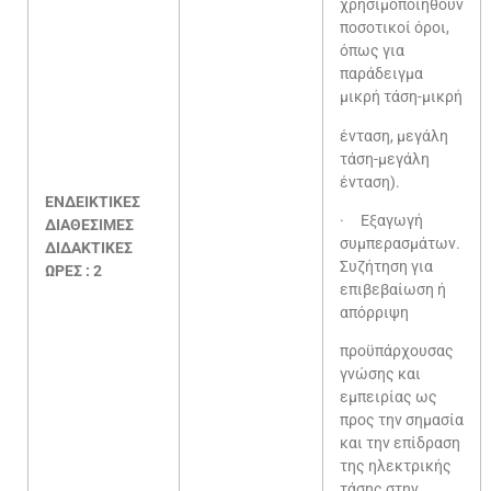
χρησιμοποιηθούν
ποσοτικοί όροι,
όπως για
παράδειγμα
μικρή τάση-μικρή
ένταση, μεγάλη
τάση-μεγάλη
ένταση).
ΕΝΔΕΙΚΤΙΚΕΣ
· Εξαγωγή
ΔΙΑΘΕΣΙΜΕΣ
συμπερασμάτων.
ΔΙΔΑΚΤΙΚΕΣ
Συζήτηση για
ΩΡΕΣ : 2
επιβεβαίωση ή
απόρριψη
προϋπάρχουσας
γνώσης και
εμπειρίας ως
προς την σημασία
και την επίδραση
της ηλεκτρικής
τάσης στην