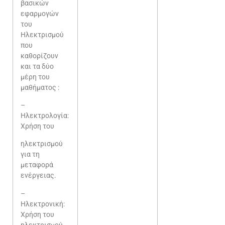
βασικών
εφαρμογών
του
Ηλεκτρισμού
που
καθορίζουν
και τα δύο
μέρη του
μαθήματος :
–
Ηλεκτρολογία:
Χρήση του
ηλεκτρισμού
για τη
μεταφορά
ενέργειας.
–
Ηλεκτρονική:
Χρήση του