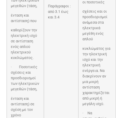
των ηλεκτρικών
οι ποσοτικές
μεγεθών (τάση,
Παράγραφοι :
σχέσεις και οι
από 3.1 έως
ένταση και
προσδιορισμοί
και 3.4
αντίσταση) που
ανάμεσα στα
ηλεκτρικά
καθορίζουν την
μεγέθη ενός
ηλεκτρική ισχύ
απλού
σε αντίσταση
ενός απλού
κυκλώματος για
ηλεκτρικού
την ηλεκτρική
κυκλώματος.
ισχύ και την
ηλεκτρική
· Ποσοτικές
ενέργεια. Να
σχέσεις και
διακρίνουν αν
προσδιορισμοί
μια μικρή
των ηλεκτρικών
αντίσταση
μεγεθών (τάση,
χαρακτηρίζεται
από μικρή ή
ένταση και
μεγάλη ισχύ.
αντίσταση) σε
σχέση με τον
· Να
χρόνο