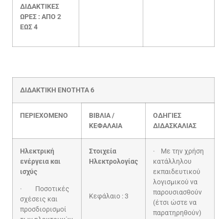
ΔΙΔΑΚΤΙΚΕΣ
ΩΡΕΣ : ΑΠΟ 2
ΕΩΣ 4
ΔΙΔΑΚΤΙΚΗ ΕΝΟΤΗΤΑ 6
ΠΕΡΙΕΧΟΜΕΝΟ
ΒΙΒΛΙΑ /
ΟΔΗΓΙΕΣ
ΚΕΦΑΛΑΙΑ
ΔΙΔΑΣΚΑΛΙΑΣ
Ηλεκτρική
Στοιχεία
· Με την χρήση
ενέργεια και
Ηλεκτρολογίας
κατάλληλου
ισχύς
εκπαιδευτικού
λογισμικού να
· Ποσοτικές
παρουσιασθούν
Κεφάλαιο : 3
σχέσεις και
(έτσι ώστε να
προσδιορισμοί
παρατηρηθούν)