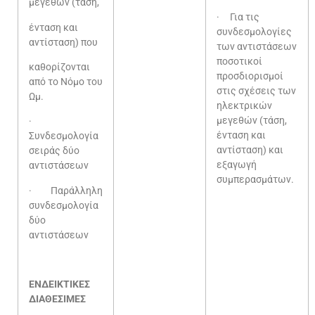
μεγεθών (τάση,
· Για τις
ένταση και
συνδεσμολογίες
αντίσταση) που
των αντιστάσεων
ποσοτικοί
καθορίζονται
προσδιορισμοί
από το Νόμο του
στις σχέσεις των
Ωμ.
ηλεκτρικών
μεγεθών (τάση,
·
ένταση και
Συνδεσμολογία
αντίσταση) και
σειράς δύο
εξαγωγή
αντιστάσεων
συμπερασμάτων.
· Παράλληλη
συνδεσμολογία
δύο
αντιστάσεων
ΕΝΔΕΙΚΤΙΚΕΣ
ΔΙΑΘΕΣΙΜΕΣ