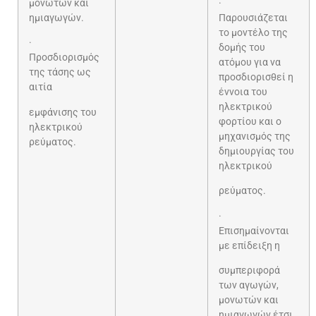
μονωτών και
·
ημιαγωγών.
Παρουσιάζεται
το μοντέλο της
·
δομής του
Προσδιορισμός
ατόμου για να
της τάσης ως
προσδιορισθεί η
αιτία
έννοια του
ηλεκτρικού
εμφάνισης του
φορτίου και ο
ηλεκτρικού
μηχανισμός της
ρεύματος.
δημιουργίας του
ηλεκτρικού
ρεύματος.
·
Επισημαίνονται
με επίδειξη η
συμπεριφορά
των αγωγών,
μονωτών και
ημιαγωγών έτσι