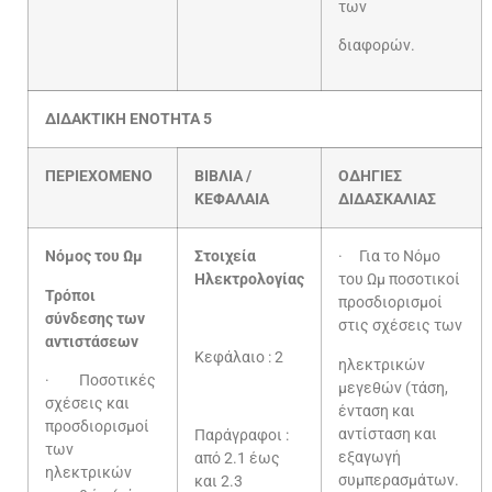
των
διαφορών.
ΔΙΔΑΚΤΙΚΗ ΕΝΟΤΗΤΑ 5
ΠΕΡΙΕΧΟΜΕΝΟ
ΒΙΒΛΙΑ /
ΟΔΗΓΙΕΣ
ΚΕΦΑΛΑΙΑ
ΔΙΔΑΣΚΑΛΙΑΣ
Νόμος του Ωμ
Στοιχεία
· Για το Νόμο
Ηλεκτρολογίας
του Ωμ ποσοτικοί
Τρόποι
προσδιορισμοί
σύνδεσης των
στις σχέσεις των
αντιστάσεων
Κεφάλαιο : 2
ηλεκτρικών
· Ποσοτικές
μεγεθών (τάση,
σχέσεις και
ένταση και
προσδιορισμοί
αντίσταση και
Παράγραφοι :
των
εξαγωγή
από 2.1 έως
ηλεκτρικών
συμπερασμάτων.
και 2.3