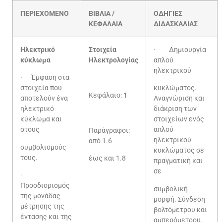
ΠΕΡΙΕΧΟΜΕΝΟ
ΒΙΒΛΙΑ /
ΟΔΗΓΙΕΣ
ΚΕΦΑΛΑΙΑ
ΔΙΔΑΣΚΑΛΙΑΣ
Ηλεκτρικό
Στοιχεία
· Δημιουργία
κύκλωμα
Ηλεκτρολογίας
απλού
ηλεκτρικού
· Έμφαση στα
στοιχεία που
κυκλώματος.
Κεφάλαιο: 1
αποτελούν ένα
Αναγνώριση και
ηλεκτρικό
διάκριση των
κύκλωμα και
στοιχείων ενός
στους
απλού
Παράγραφοι:
ηλεκτρικού
από 1.6
συμβολισμούς
κυκλώματος σε
τους.
έως και 1.8
πραγματική και
σε
·
Προσδιορισμός
συμβολική
της μονάδας
μορφή. Σύνδεση
μέτρησης της
βολτόμετρου και
έντασης και της
αμπερόμετρου.