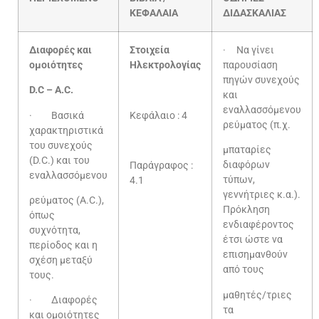
ΚΕΦΑΛΑΙΑ
ΔΙΔΑΣΚΑΛΙΑΣ
Διαφορές και
Στοιχεία
· Να γίνει
ομοιότητες
Ηλεκτρολογίας
παρουσίαση
πηγών συνεχούς
D.C – A.C.
και
εναλλασσόμενου
· Βασικά
Κεφάλαιο : 4
ρεύματος (π.χ.
χαρακτηριστικά
του συνεχούς
μπαταρίες
(D.C.) και του
διαφόρων
Παράγραφος :
εναλλασσόμενου
τύπων,
4.1
γεννήτριες κ.α.).
ρεύματος (A.C.),
Πρόκληση
όπως
ενδιαφέροντος
συχνότητα,
έτσι ώστε να
περίοδος και η
επισημανθούν
σχέση μεταξύ
από τους
τους.
μαθητές/τριες
· Διαφορές
τα
και ομοιότητες