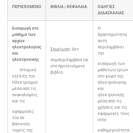
ΠΕΡΙΕΧΟΜΕΝΟ
ΒΙΒΛΙΑ / ΚΕΦΑΛΑΙΑ
ΟΔΗΓΙΕΣ
ΔΙΔΑΣΚΑΛΙΑΣ
Εισαγωγή στο
Η
μάθημα των
δραστηριότητα
αρχών
αυτή
ηλεκτρολογίας
περιλαμβάνει
Σημείωση
: Δεν
και
την
ηλεκτρονικής
συμπεριλαμβάνεται
εισαγωγή των
στο προτεινόμενο
· Ιστορική
μαθητών/τριών
βιβλίο.
εξέλιξη του
στο χώρο της
Ηλεκτρισμού
ηλεκτρολογίας
μέσα από τις
και
ανακαλύψεις
ηλεκτρονικής
και τις
μέσα από τις
χρήσεις και τις
εφαρμογές
εφαρμογές τους
του σε
στην
βασικούς
τομείς της
καθημερινότητα.