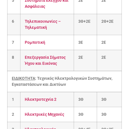
5
Συστήματα Ελέγχου και
2Ε
2Ε
Ασφάλειας
6
Τηλεπικοινωνίες –
3Θ+2Ε
2Θ+2Ε
Τηλεματική
7
Ρομποτική
3Ε
2E
8
Επεξεργασία Σήματος
2Ε
2Ε
Ήχου και Εικόνας
ΕΙΔΙΚΟΤΗΤΑ
:
Τεχνικός
Ηλεκτρολογικών
Συστημάτων,
Εγκαταστάσεων
και
Δικτύων
1
Ηλεκτροτεχνία 2
3Θ
3Θ
2
Ηλεκτρικές Μηχανές
3Θ
3Θ