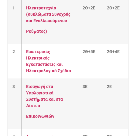
1
Ηλεκτροτεχνία
2Θ+2Ε
2Θ+2Ε
(Κυκλώματα Συνεχούς
και Εναλλασσόμενου
Ρεύματος)
2
Εσωτερικές
2Θ+5Ε
2Θ+4Ε
Ηλεκτρικές
Εγκαταστάσεις και
Ηλεκτρολογικό Σχέδιο
3
Εισαγωγή στα
3Ε
2E
Υπολογιστικά
Συστήματα και στα
Δίκτυα
Επικοινωνιών