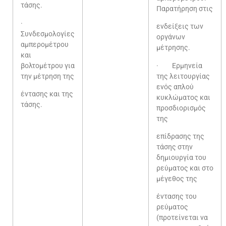
τάσης.
Παρατήρηση στις
·
ενδείξεις των
Συνδεσμολογίες
οργάνων
αμπερομέτρου
μέτρησης.
και
βολτομέτρου για
· Ερμηνεία
την μέτρηση της
της λειτουργίας
ενός απλού
έντασης και της
κυκλώματος και
τάσης.
προσδιορισμός
της
επίδρασης της
τάσης στην
δημιουργία του
ρεύματος και στο
μέγεθος της
έντασης του
ρεύματος
(προτείνεται να