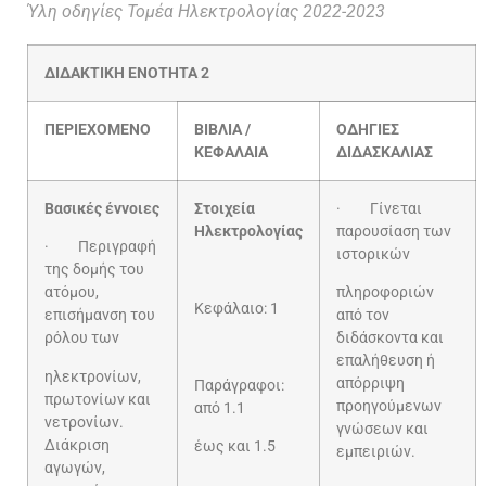
Ύλη οδηγίες Τομέα Ηλεκτρολογίας 2022-2023
ΔΙΔΑΚΤΙΚΗ ΕΝΟΤΗΤΑ 2
ΠΕΡΙΕΧΟΜΕΝΟ
ΒΙΒΛΙΑ /
ΟΔΗΓΙΕΣ
ΚΕΦΑΛΑΙΑ
ΔΙΔΑΣΚΑΛΙΑΣ
Βασικές έννοιες
Στοιχεία
· Γίνεται
Ηλεκτρολογίας
παρουσίαση των
· Περιγραφή
ιστορικών
της δομής του
ατόμου,
πληροφοριών
Κεφάλαιο: 1
επισήμανση του
από τον
ρόλου των
διδάσκοντα και
επαλήθευση ή
ηλεκτρονίων,
απόρριψη
Παράγραφοι:
πρωτονίων και
προηγούμενων
από 1.1
νετρονίων.
γνώσεων και
Διάκριση
έως και 1.5
εμπειριών.
αγωγών,