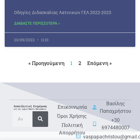
Οδηγίες Διδασκαλίας Λατινικών ΓΕΛ 2022-2023
ΔΙΑΒΑΣΤΕ ΠΕΡΙΣΣΟΤΕΡΑ »
20/09/2022
11:10
« Προηγούμενη
1
2
Επόμενη »
Βασίλης
Eπικοινωνία
Παπαχρήστου
Όροι Χρήσης
+30
Πολιτική
6974480007
Απορρήτου
vaspapachristou@gmail