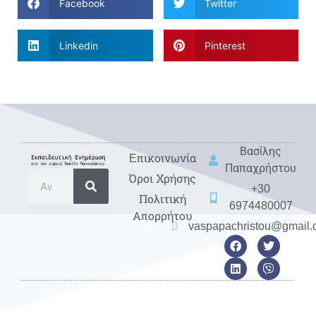
Facebook
Twitter
Linkedin
Pinterest
Βασίλης
Eπικοινωνία
Παπαχρήστου
Όροι Χρήσης
+30
Πολιτική
6974480007
Απορρήτου
vaspapachristou@gmail