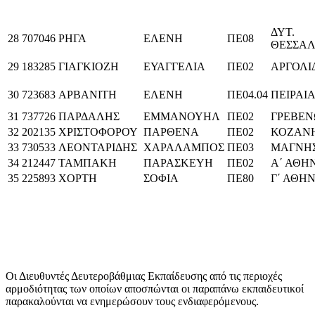
ΔΥΤ.
28
707046
ΡΗΓΑ
ΕΛΕΝΗ
ΠΕ08
ΘΕΣΣΑΛ
29
183285
ΓΙΑΓΚΙΟΖΗ
ΕΥΑΓΓΕΛΙΑ
ΠΕ02
ΑΡΓΟΛΙ
30
723683
ΑΡΒΑΝΙΤΗ
ΕΛΕΝΗ
ΠΕ04.04
ΠΕΙΡΑΙ
31
737726
ΠΑΡΔΑΛΗΣ
ΕΜΜΑΝΟΥΗΛ
ΠΕ02
ΓΡΕΒΕ
32
202135
ΧΡΙΣΤΟΦΟΡΟΥ
ΠΑΡΘΕΝΑ
ΠΕ02
ΚΟΖΑΝ
33
730533
ΛΕΟΝΤΑΡΙΔΗΣ
ΧΑΡΑΛΑΜΠΟΣ
ΠΕ03
ΜΑΓΝΗΣ
34
212447
ΤΑΜΠΑΚΗ
ΠΑΡΑΣΚΕΥΗ
ΠΕ02
Α΄ ΑΘΗ
35
225893
ΧΟΡΤΗ
ΣΟΦΙΑ
ΠΕ80
Γ΄ ΑΘΗ
Οι Διευθυντές Δευτεροβάθμιας Εκπαίδευσης από τις περιοχές
αρμοδιότητας των οποίων αποσπώνται οι παραπάνω εκπαιδευτικοί
παρακαλούνται να ενημερώσουν τους ενδιαφερόμενους.