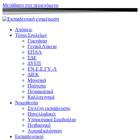
Μετάβαση στο περιεχόμενο
Απόψεις
Τύποι Σχολείων
Γυμνάσια
Γενικά Λύκεια
ΕΠΑΛ
ΣΔΕ
ΔΥΕΠ
ΕΝ.Ε.Ε.ΓΥ.-Λ
ΔΙΕΚ
Μουσικά
Πρότυπα
Πειραματικά
Καλλιτεχνικά
Νομοθεσία
Στελέχη εκπαίδευσης
Πανελλαδικές
Υπηρεσιακά Συμβούλια
Πειθαρχικό
Αυτοαξιολόγηση
Εκπαιδευτικοί