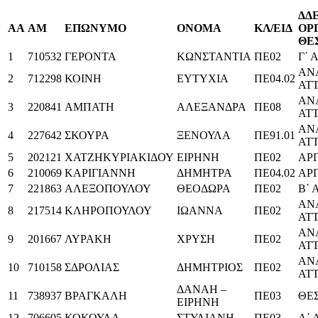
ΔΔ
ΑΑ
ΑΜ
ΕΠΩΝΥΜΟ
ΟΝΟΜΑ
ΚΛ/ΕΙΔ
ΟΡ
ΘΕ
1
710532
ΓΕΡΟΝΤΑ
ΚΩΝΣΤΑΝΤΙΑ
ΠΕ02
Γ΄
ΑΝ
2
712298
ΚΟΙΝΗ
ΕΥΤΥΧΙΑ
ΠΕ04.02
ΑΤ
ΑΝ
3
220841
ΑΜΠΑΤΗ
ΑΛΕΞΑΝΔΡΑ
ΠΕ08
ΑΤ
ΑΝ
4
227642
ΣΚΟΥΡΑ
ΞΕΝΟΥΛΑ
ΠΕ91.01
ΑΤ
5
202121
ΧΑΤΖΗΚΥΡΙΑΚΙΔΟΥ
ΕΙΡΗΝΗ
ΠΕ02
ΑΡ
6
210069
ΚΑΡΙΓΙΑΝΝΗ
ΔΗΜΗΤΡΑ
ΠΕ04.02
ΑΡ
7
221863
ΑΛΕΞΟΠΟΥΛΟΥ
ΘΕΟΔΩΡΑ
ΠΕ02
Β΄
ΑΝ
8
217514
ΚΛΗΡΟΠΟΥΛΟΥ
ΙΩΑΝΝΑ
ΠΕ02
ΑΤ
ΑΝ
9
201667
ΛΥΡΑΚΗ
ΧΡΥΣΗ
ΠΕ02
ΑΤ
ΑΝ
10
710158
ΣΔΡΟΛΙΑΣ
ΔΗΜΗΤΡΙΟΣ
ΠΕ02
ΑΤ
ΔΑΝΑΗ –
11
738937
ΒΡΑΓΚΑΛΗ
ΠΕ03
ΘΕ
ΕΙΡΗΝΗ
12
706605
ΚΟΚΟΥΛΑ
ΣΤΥΛΙΑΝΗ
ΠΕ03
Α΄