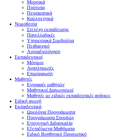
Μουσικά
Πρότυπα
Πειραματικά
Καλλιτεχνικά
Νομοθεσία
Στελέχη εκπαίδευσης
Πανελλαδικές
Υπηρεσιακά Συμβούλια
Πειθαρχικό
Αυτοαξιολόγηση
Εκπαιδευτικοί
Μόνιμοι
Αναπληρωτές
Επιμόρφωση
Μαθητές
Εγγραφές μαθητών
Μαθητικοί Διαγωνισμοί
Μαθητές με ειδικές εκπαιδευτικές ανάγκες
Ειδική αγωγή
Εκπαιδευτικά
Ωρολόγια Προγράμματα
Προγράμματα Σπουδών
Ενισχυτική Διδασκαλία
Εξεταζόμενα Μαθήματα
Ειδικό Βοηθητικό Προσωπικό