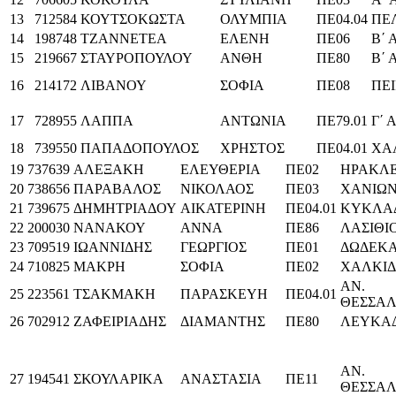
13
712584
ΚΟΥΤΣΟΚΩΣΤΑ
ΟΛΥΜΠΙΑ
ΠΕ04.04
ΠΕ
14
198748
ΤΖΑΝΝΕΤΕΑ
ΕΛΕΝΗ
ΠΕ06
Β΄
15
219667
ΣΤΑΥΡΟΠΟΥΛΟΥ
ΑΝΘΗ
ΠΕ80
Β΄
16
214172
ΛΙΒΑΝΟΥ
ΣΟΦΙΑ
ΠΕ08
ΠΕΙ
17
728955
ΛΑΠΠΑ
ΑΝΤΩΝΙΑ
ΠΕ79.01
Γ΄
18
739550
ΠΑΠΑΔΟΠΟΥΛΟΣ
ΧΡΗΣΤΟΣ
ΠΕ04.01
ΧΑ
19
737639
ΑΛΕΞΑΚΗ
ΕΛΕΥΘΕΡΙΑ
ΠΕ02
ΗΡΑΚΛΕ
20
738656
ΠΑΡΑΒΑΛΟΣ
ΝΙΚΟΛΑΟΣ
ΠΕ03
ΧΑΝΙΩ
21
739675
ΔΗΜΗΤΡΙΑΔΟΥ
ΑΙΚΑΤΕΡΙΝΗ
ΠΕ04.01
ΚΥΚΛΑ
22
200030
ΝΑΝΑΚΟΥ
ΑΝΝΑ
ΠΕ86
ΛΑΣΙΘΙ
23
709519
ΙΩΑΝΝΙΔΗΣ
ΓΕΩΡΓΙΟΣ
ΠΕ01
ΔΩΔΕΚ
24
710825
ΜΑΚΡΗ
ΣΟΦΙΑ
ΠΕ02
ΧΑΛΚΙΔ
ΑΝ.
25
223561
ΤΣΑΚΜΑΚΗ
ΠΑΡΑΣΚΕΥΗ
ΠΕ04.01
ΘΕΣΣΑΛ
26
702912
ΖΑΦΕΙΡΙΑΔΗΣ
ΔΙΑΜΑΝΤΗΣ
ΠΕ80
ΛΕΥΚΑ
ΑΝ.
27
194541
ΣΚΟΥΛΑΡΙΚΑ
ΑΝΑΣΤΑΣΙΑ
ΠΕ11
ΘΕΣΣΑΛ