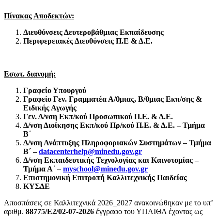
Πίνακας Αποδεκτών:
Διευθύνσεις Δευτεροβάθμιας Εκπαίδευσης
Περιφερειακές Διευθύνσεις Π.Ε & Δ.Ε.
Εσωτ. διανομή:
Γραφείο Υπουργού
Γραφείο Γεν. Γραμματέα Α/θμιας, Β/θμιας Εκπ/σης &
Ειδικής Αγωγής
Γεν. Δ/νση Εκπ/κού Προσωπικού Π.Ε. & Δ.Ε.
Δ/νση Διοίκησης Εκπ/κού Πρ/κού Π.Ε. & Δ.Ε. – Τμήμα
Β΄
Δ/νση Ανάπτυξης Πληροφοριακών Συστημάτων – Τμήμα
Β΄ –
datacenterhelp@minedu.gov.gr
Δ/νση Εκπαιδευτικής Τεχνολογίας και Καινοτομίας –
Τμήμα Α΄ –
myschool@minedu.gov.gr
Επιστημονική Επιτροπή Καλλιτεχνικής Παιδείας
ΚΥΣΔΕ
Αποσπάσεις σε Καλλιτεχνικά 2026_2027 ανακοινώθηκαν με το υπ’
αριθμ.
88775
/Ε2/02-07-2026
έγγραφο του ΥΠΑΙΘΑ έχοντας ως