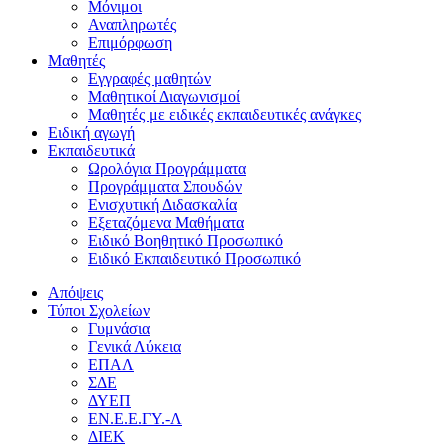
Μόνιμοι
Αναπληρωτές
Επιμόρφωση
Μαθητές
Εγγραφές μαθητών
Μαθητικοί Διαγωνισμοί
Μαθητές με ειδικές εκπαιδευτικές ανάγκες
Ειδική αγωγή
Εκπαιδευτικά
Ωρολόγια Προγράμματα
Προγράμματα Σπουδών
Ενισχυτική Διδασκαλία
Εξεταζόμενα Μαθήματα
Ειδικό Βοηθητικό Προσωπικό
Ειδικό Εκπαιδευτικό Προσωπικό
Απόψεις
Τύποι Σχολείων
Γυμνάσια
Γενικά Λύκεια
ΕΠΑΛ
ΣΔΕ
ΔΥΕΠ
ΕΝ.Ε.Ε.ΓΥ.-Λ
ΔΙΕΚ