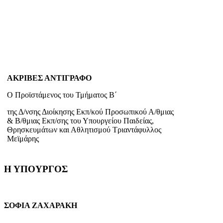
ΑΚΡΙΒΕΣ ΑΝΤΙΓΡΑΦΟ
Ο Προϊστάμενος του Τμήματος Β΄
της Δ/νσης Διοίκησης Εκπ/κού Προσωπικού Α/θμιας
& Β/θμιας Εκπ/σης του Υπουργείου Παιδείας,
Θρησκευμάτων και Αθλητισμού Τριαντάφυλλος
Μεϊμάρης
Η ΥΠΟΥΡΓΟΣ
ΣΟΦΙΑ ΖΑΧΑΡΑΚΗ