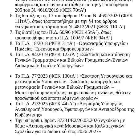
παράγραφος αυτή αντικαταστάθηκε με την §1 του άρθρου
205 του Ν. 4610/2019 (ΦΕΚ 70τΑ’)
Τις διατάξεις της 17 του άρθρου 19 του Ν. 4692/2020 (ΦΕΚ
111τΑ’), όπως τροποποιήθηκε με την §4 του άρθρου
ενενηκοστού τετάρτου του Ν. 4812/2021 (ΦΕΚ 110τΑ’)
Τις διατάξεις του Π.Δ. 50/96 (ΦΕΚ 45τΑ΄), όπως
τροποποιήθηκε από το Π.Δ. 100/97 (ΦΕΚ 94τΑ΄)
Το Π.Δ. 18/2018 (ΦΕΚ 31τΑ’) «Οργανισμός Υπουργείου
Παιδείας, Έρευνας και Θρησκευμάτων»
Το Π.Δ. 84/2019 (ΦΕΚ 123τΑ΄) «Σύσταση και κατάργηση
Γενικών Γραμματειών και Ειδικών Γραμματειών/Ενιαίων
Διοικητικών Τομέων Υπουργείων»
Το Π.Δ. 77/2023 (ΦΕΚ 130τΑ΄) «Σύσταση Υπουργείου και
μετονομασία Υπουργείων – Σύσταση, κατάργηση και
μετονομασία Γενικών και Ειδικών Γραμματειών –
Μεταφορά αρμοδιοτήτων, υπηρεσιακών μονάδων, θέσεων
προσωπικού και εποπτευόμενων φορέων»
Το Π.Δ. 27/2025 (ΦΕΚ 44τΑ΄) «Διορισμός Υπουργών,
Αναπληρωτή Υπουργού, Υφυπουργών και Αντιπροέδρου της
Κυβέρνησης»
Την υπ’ αριθμ. πρωτ. 37231/Ε2/26.03.2026 εγκύκλιο με
θέμα «Λειτουργικά κενά Μουσικών και Καλλιτεχνικών
Σχολείων για το διδακτικό έτος 2026-2027»