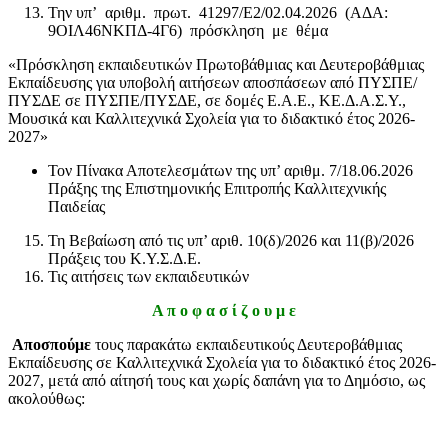
Την υπ’ αριθμ. πρωτ. 41297/E2/02.04.2026 (ΑΔΑ:
9ΟΙΛ46ΝΚΠΔ-4Γ6) πρόσκληση με θέμα
«Πρόσκληση εκπαιδευτικών Πρωτοβάθμιας και Δευτεροβάθμιας
Εκπαίδευσης για υποβολή αιτήσεων αποσπάσεων από ΠΥΣΠΕ/
ΠΥΣΔΕ σε ΠΥΣΠΕ/ΠΥΣΔΕ, σε δομές Ε.Α.Ε., ΚΕ.Δ.Α.Σ.Υ.,
Μουσικά και Καλλιτεχνικά Σχολεία για το διδακτικό έτος 2026-
2027»
Τον Πίνακα Αποτελεσμάτων της υπ’ αριθμ. 7/18.06.2026
Πράξης της Επιστημονικής Επιτροπής Καλλιτεχνικής
Παιδείας
Τη Βεβαίωση από τις υπ’ αριθ. 10(δ)/2026 και 11(β)/2026
Πράξεις του Κ.Υ.Σ.Δ.Ε.
Τις αιτήσεις των εκπαιδευτικών
Α π ο φ α σ ί ζ ο υ μ ε
Αποσπούμε
τους παρακάτω εκπαιδευτικούς Δευτεροβάθμιας
Εκπαίδευσης σε Καλλιτεχνικά Σχολεία για το διδακτικό έτος 2026-
2027, μετά από αίτησή τους και χωρίς δαπάνη για το Δημόσιο, ως
ακολούθως: