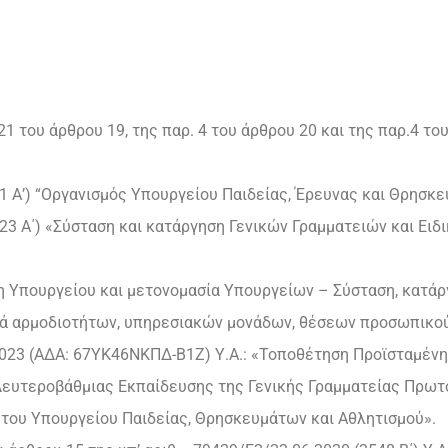
-21 του άρθρου 19, της παρ. 4 του άρθρου 20 και της παρ.4 το
31 Α’) “Οργανισμός Υπουργείου Παιδείας, Έρευνας και Θρησκε
(123 Α΄) «Σύσταση και κατάργηση Γενικών Γραμματειών και Ει
ση Υπουργείου και μετονομασία Υπουργείων – Σύσταση, κατάρ
ά αρμοδιοτήτων, υπηρεσιακών μονάδων, θέσεων προσωπικο
-2023 (ΑΔΑ: 67ΥΚ46ΝΚΠΔ-Β1Ζ) Υ.Α.: «Τοποθέτηση Προϊσταμέν
ευτεροβάθμιας Εκπαίδευσης της Γενικής Γραμματείας Πρωτ
 του Υπουργείου Παιδείας, Θρησκευμάτων και Αθλητισμού».