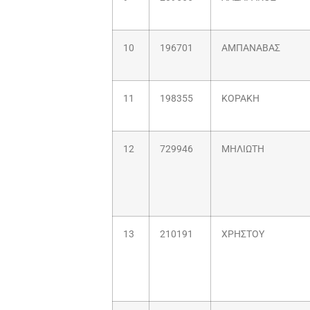
10
196701
ΑΜΠΑΝΑΒΑΣ
11
198355
ΚΟΡΑΚΗ
12
729946
ΜΗΛΙΩΤΗ
13
210191
ΧΡΗΣΤΟΥ