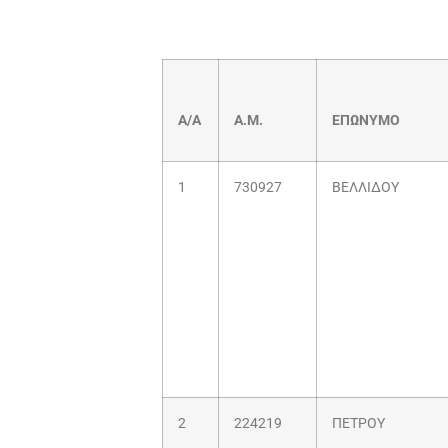
Α/Α
Α.Μ.
ΕΠΩΝΥΜΟ
1
730927
ΒΕΛΛΙΔΟΥ
2
224219
ΠΕΤΡΟΥ