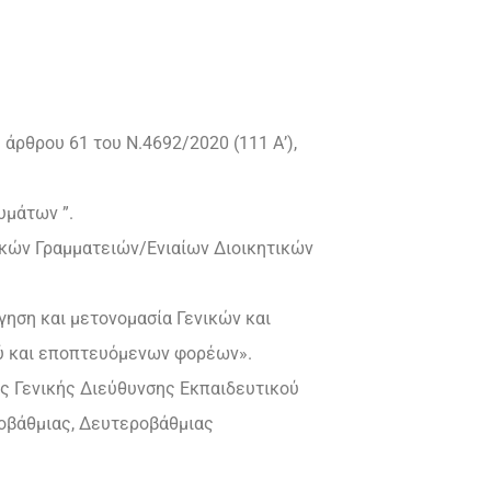
υ άρθρου 61 του Ν.4692/2020 (111 Α’),
υμάτων ”.
δικών Γραμματειών/Ενιαίων Διοικητικών
γηση και μετονομασία Γενικών και
ύ και εποπτευόμενων φορέων».
ης Γενικής Διεύθυνσης Εκπαιδευτικού
οβάθμιας, Δευτεροβάθμιας