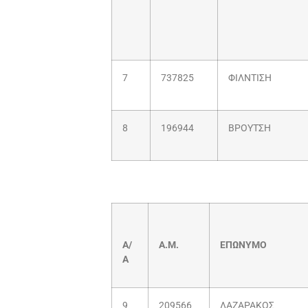
7
737825
ΦΙΛΝΤΙΣΗ
8
196944
ΒΡΟΥΤΣΗ
Α/
Α.Μ.
ΕΠΩΝΥΜΟ
Α
9
209566
ΛΑΖΑΡΑΚΟΣ