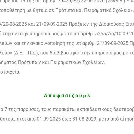
υ άρθρου 15 της υπ’ αριθμ. 79429/Ε2/22-06-2020 (2548 Β΄) Υ.Α
τοποθέτηση με θητεία σε Πρότυπα και Πειραματικά Σχολεία».
8/20-08-2025 και 21/09-09-2025 Πράξεων της Διοικούσας Επ
ιβάστηκαν στην υπηρεσία μας με το υπ΄αριθμ. 5355/Δ6/10-09
είων και την ανακοινοποίηση της υπ΄αριθμ. 21/09-09-2025 
ίων (Δ.Ε.Π.Π.Σ.), που διαβιβάστηκε στην υπηρεσία μας με τ
μήματος Πρότυπων και Πειραματικών Σχολείων.
στοιχεία.
Α π ο φ α σ ί ζ ο υ μ ε
εία 7 της παρούσας, τους παρακάτω εκπαιδευτικούς δευτερο
θητεία, ήτοι από 01-09-2025 έως 31-08-2029
,
μετά από αίτησή