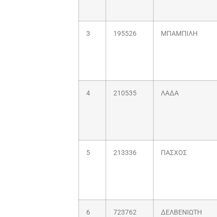
3
195526
ΜΠΑΜΠΙΛΗ
4
210535
ΛΑΔΑ
5
213336
ΠΑΣΧΟΣ
6
723762
ΔΕΛΒΕΝΙΩΤΗ