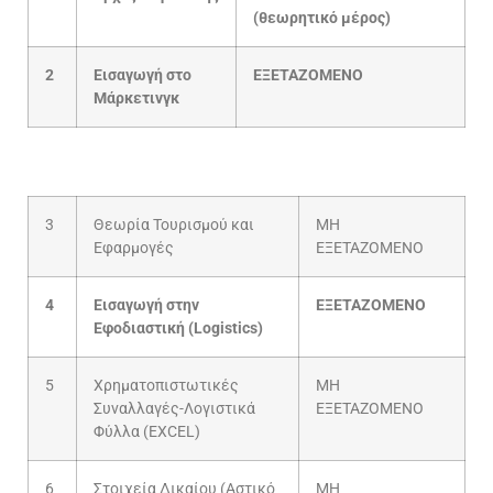
(θεωρητικό μέρος)
2
Εισαγωγή στο
ΕΞΕΤΑΖΟΜΕΝΟ
Μάρκετινγκ
3
Θεωρία Τουρισμού και
ΜΗ
Εφαρμογές
ΕΞΕΤΑΖΟΜΕΝΟ
4
Εισαγωγή στην
ΕΞΕΤΑΖΟΜΕΝΟ
Εφοδιαστική (Logistics)
5
Χρηματοπιστωτικές
ΜΗ
Συναλλαγές-Λογιστικά
ΕΞΕΤΑΖΟΜΕΝΟ
Φύλλα (EXCEL)
6
Στοιχεία Δικαίου (Αστικό
ΜΗ