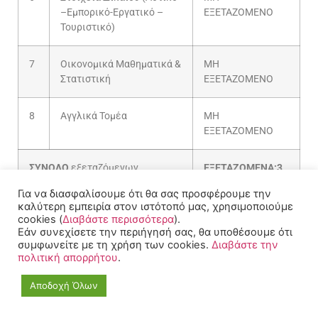
–Εμπορικό-Εργατικό –
ΕΞΕΤΑΖΟΜΕΝΟ
Τουριστικό)
7
Οικονομικά Μαθηματικά &
ΜΗ
Στατιστική
ΕΞΕΤΑΖΟΜΕΝΟ
8
Αγγλικά Τομέα
ΜΗ
ΕΞΕΤΑΖΟΜΕΝΟ
ΣΥΝΟΛΟ
εξεταζόμενων
ΕΞΕΤΑΖΟΜΕΝΑ:3
μαθημάτων τομέα
Για να διασφαλίσουμε ότι θα σας προσφέρουμε την
καλύτερη εμπειρία στον ιστότοπό μας, χρησιμοποιούμε
cookies (
Διαβάστε περισσότερα
).
ΓΕΝΙΚΟ ΣΥΝΟΛΟ
ΕΞΕΤΑΖΟΜΕΝΑ: 6
Εάν συνεχίσετε την περιήγησή σας, θα υποθέσουμε ότι
ΕΞΕΤΑΖΟΜΕΝΩΝ ΜΑΘΗΜΑΤΩΝ
συμφωνείτε με τη χρήση των cookies.
Διαβάστε την
(ΓΕΝ.ΠΑΙΔΕΙΑΣ + ΤΟΜΕΑ)
πολιτική απορρήτου
.
Αποδοχή Όλων
3. ΤΟΜΕΑΣ ΔΟΜΙΚΩΝ ΕΡΓΩΝ, ΔΟΜΗΜΕΝΟΥ