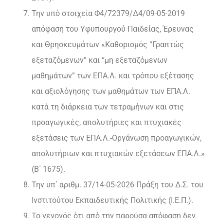
Την υπό στοιχεία Φ4/72379/Δ4/09-05-2019
απόφαση του Υφυπουργού Παιδείας, Έρευνας
και Θρησκευμάτων «Καθορισμός “Γραπτώς
εξεταζόμενων” και “μη εξεταζόμενων
μαθημάτων” των ΕΠΑ.Λ. και τρόπου εξέτασης
και αξιολόγησης των μαθημάτων των ΕΠΑ.Λ.
κατά τη διάρκεια των τετραμήνων και στις
προαγωγικές, απολυτήριες και πτυχιακές
εξετάσεις των ΕΠΑ.Λ.-Οργάνωση προαγωγικών,
απολυτήριων και πτυχιακών εξετάσεων ΕΠΑ.Λ.»
(Β΄ 1675).
Την υπ΄ αριθμ. 37/14-05-2026 Πράξη του Δ.Σ. του
Ινστιτούτου Εκπαιδευτικής Πολιτικής (Ι.Ε.Π.).
Το γεγονός ότι από την παρούσα απόφαση δεν