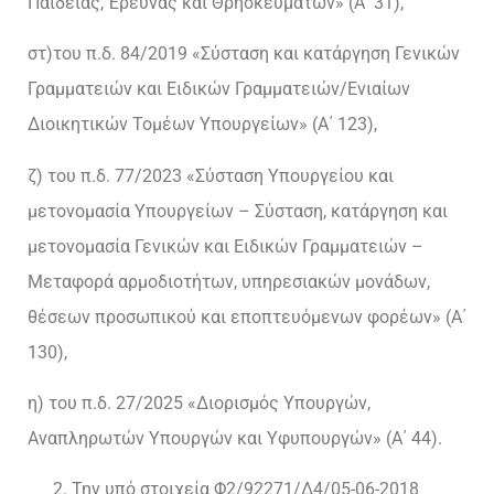
Παιδείας, Έρευνας και Θρησκευμάτων» (Α΄ 31),
στ)του π.δ. 84/2019 «Σύσταση και κατάργηση Γενικών
Γραμματειών και Ειδικών Γραμματειών/Ενιαίων
Διοικητικών Τομέων Υπουργείων» (Α΄ 123),
ζ) του π.δ. 77/2023 «Σύσταση Υπουργείου και
μετονομασία Υπουργείων – Σύσταση, κατάργηση και
μετονομασία Γενικών και Ειδικών Γραμματειών –
Μεταφορά αρμοδιοτήτων, υπηρεσιακών μονάδων,
θέσεων προσωπικού και εποπτευόμενων φορέων» (Α΄
130),
η) του π.δ. 27/2025 «Διορισμός Υπουργών,
Αναπληρωτών Υπουργών και Υφυπουργών» (Α΄ 44).
Την υπό στοιχεία Φ2/92271/Δ4/05-06-2018