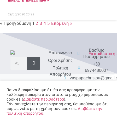
ΔΙΑΒΑΣΤΕ ΠΕΡΙΣΣΟΤΕΡΑ »
29/06/2026
23:22
« Προηγούμενη
1
2
3
4
5
Επόμενη »
Βασίλης
Eπικοινωνία
Παπαχρήστου
Όροι Χρήσης
+30
Πολιτική
6974480007
Απορρήτου
vaspapachristou@gmail
Για να διασφαλίσουμε ότι θα σας προσφέρουμε την
καλύτερη εμπειρία στον ιστότοπό μας, χρησιμοποιούμε
cookies (
Διαβάστε περισσότερα
).
Εάν συνεχίσετε την περιήγησή σας, θα υποθέσουμε ότι
συμφωνείτε με τη χρήση των cookies.
Διαβάστε την
πολιτική απορρήτου
.
© 2022-2025 All rights