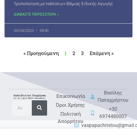
Τροποποίηση μεταθέσεων Βθμιας Ειδικής Αγωγής
ΔΙΑΒΑΣΤΕ ΠΕΡΙΣΣΟΤΕΡΑ »
20/04/2023
09:30
« Προηγούμενη
1
2
3
Επόμενη »
Βασίλης
Eπικοινωνία
Παπαχρήστου
Όροι Χρήσης
+30
Πολιτική
6974480007
Απορρήτου
vaspapachristou@gmail