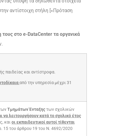
νοντας υπόψη τα δηλωθέντα στοιχεία
στην αντίστοιχη στήλη [«Πρόταση
 τους στο e-DataCenter τα οργανικά
ν.
ής παιδείας και αντίστροφα.
υτοδίκαια
από την υπηρεσία μέχρι 31
 των
Τμημάτων Ένταξης
των σχολικών
ι να λειτουργήσουν κατά το σχολικό έτος
ς, και
οι εκπαιδευτικοί αυτοί τίθενται
ρ. 15 του άρθρου 19 του Ν. 4692/2020