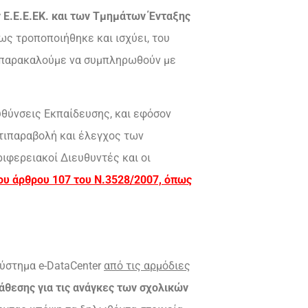
 Ε.Ε.Ε.ΕΚ. και των Τμημάτων Ένταξης
ως τροποποιήθηκε και ισχύει, του
ι, παρακαλούμε να συμπληρωθούν με
υθύνσεις Εκπαίδευσης, και εφόσον
αντιπαραβολή και έλεγχος των
ριφερειακοί Διευθυντές και οι
 του άρθρου 107 του Ν.3528/2007, όπως
ύστημα e-DataCenter
από τις αρμόδιες
άθεσης για τις ανάγκες των σχολικών