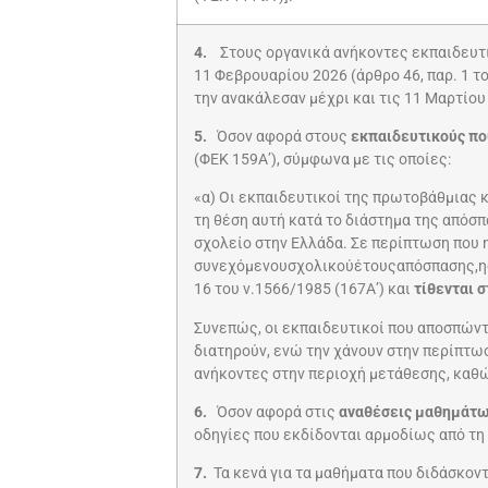
4.
Στους οργανικά ανήκοντες εκπαιδευ
11 Φεβρουαρίου 2026 (άρθρο 46, παρ. 1 
την ανακάλεσαν μέχρι και τις 11 Μαρτίου
5.
Όσον αφορά στους
εκπαιδευτικούς πο
(ΦΕΚ 159Α’), σύμφωνα με τις οποίες:
«α) Οι εκπαιδευτικοί της πρωτοβάθμιας
τη θέση αυτή κατά το διάστημα της απόσ
σχολείο στην Ελλάδα. Σε περίπτωση που η
συνεχόμενουσχολικούέτουςαπόσπασης,ηορ
16 του ν.1566/1985 (167Α’) και
τίθενται 
Συνεπώς, οι εκπαιδευτικοί που αποσπώντ
διατηρούν, ενώ την χάνουν στην περίπτω
ανήκοντες στην περιοχή μετάθεσης, καθ
6.
Όσον αφορά στις
αναθέσεις μαθημάτω
οδηγίες που εκδίδονται αρμοδίως από τη 
7.
Τα κενά για τα μαθήματα που διδάσκον