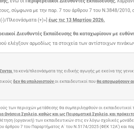
σης,
ενώ οι
Περιφερειακοί Διευθυντές Εκπαίδευσης
, λαμβά
ους, σύμφωνα με την παρ. 7 του άρθρου 7 του Ν.3848/2010, 
(-)/Πλεονάσματα (+)»]
έως τις 13 Μαρτίου 2026.
ρειακοί Διευθυντές Εκπαίδευσης θα καταχωρίσουν με ευθύνη
αφού ελέγξουν αρμοδίως τα στοιχεία των αντίστοιχων πινάκω
ίζονται
τα κενά/πλεονάσματα της ειδικής αγωγής με εκείνα της γενικ
υτικούς
δεν θα υπολογιστούν
οι εκπαιδευτικοί που
θα αποχωρήσουν α
ούς των περιοχών μετάθεσης θα συμπεριληφθούν οι εκπαιδευτικοί
 Ωνάσεια Σχολεία, καθώς και ως Πειραματικά Σχολεία, και πρόκειτα
ποθέτηση (οργανική) των εκπαιδευτικών στις εν λόγω σχολικές μονάδε
του άρθρου 7 του Παραρτήματος Α΄ του Ν.5174/2025 (ΦΕΚ 12Α’) και πα