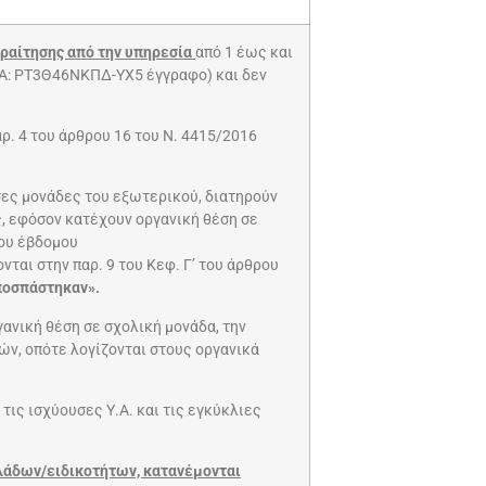
ραίτησης από την υπηρεσία
από 1 έως και
ΑΔΑ: ΡΤ3Θ46ΝΚΠΔ-ΥΧ5 έγγραφο) και δεν
αρ. 4 του άρθρου 16 του Ν. 4415/2016
σες μονάδες του εξωτερικού, διατηρούν
ς, εφόσον κατέχουν οργανική θέση σε
του έβδομου
ι στην παρ. 9 του Κεφ. Γ’ του άρθρου
αποσπάστηκαν».
ανική θέση σε σχολική μονάδα, την
ών, οπότε λογίζονται στους οργανικά
 τις ισχύουσες Υ.Α. και τις εγκύκλιες
λάδων/ειδικοτήτων, κατανέμονται