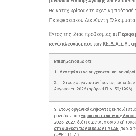
μονάδων Eιδικής Αγωγής και
Εκπαίδευ
θα καταχωρίσουν τη σχετική πρότασή τ
Περιφερειακού Διευθυντή Ελλείμματα 
Εντός της ίδιας προθεσμίας
οι Περιφε
κενά/πλεονάσματα των ΚΕ.Δ.Α.Σ.Υ.
, 
Επισημαίνουμε ότι:
1.
Δεν πρέπει να συγχέονται και να αθρο
2.
Στους οργανικά ανήκοντες εκπαιδε
Αυγούστου 2026 (άρθρο 4 Π.Δ. 50/1996) .
3.
Στους
οργανικά ανήκοντες
εκπαιδευτικ
μονάδων που
χαρακτηρίστηκαν ως Δημόσια
2026-2027
, διότι αίρεται η οριστική το
στη διάθεση των οικείων ΠΥΣΔΕ
[παρ. 3 
(ΦΕΚ 111τΑ’)].