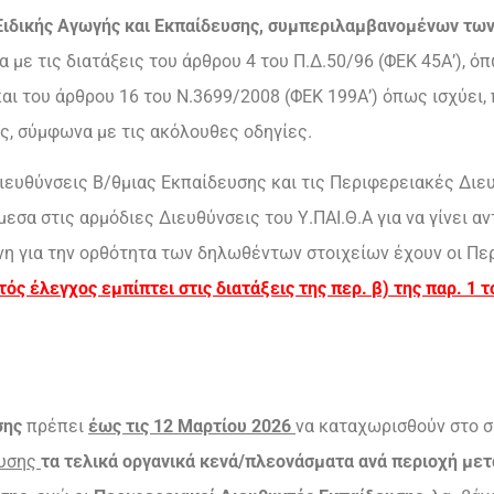
 Ειδικής Αγωγής και Εκπαίδευσης, συμπεριλαμβανομένων των
με τις διατάξεις του άρθρου 4 του Π.Δ.50/96 (ΦΕΚ 45Α’), όπ
και του άρθρου 16 του Ν.3699/2008 (ΦΕΚ 199Α’) όπως ισχύε
ς, σύμφωνα με τις ακόλουθες οδηγίες.
Διευθύνσεις Β/θμιας Εκπαίδευσης και τις Περιφερειακές Διε
εσα στις αρμόδιες Διευθύνσεις του Υ.ΠΑΙ.Θ.Α για να γίνει 
ύνη για την ορθότητα των δηλωθέντων στοιχείων έχουν οι Πε
τός έλεγχος εμπίπτει στις διατάξεις της περ. β) της παρ. 1
σης
πρέπει
έως τις 12 Μαρτίου 2026
να καταχωρισθούν στο σ
ευσης
τα τελικά οργανικά κενά/πλεονάσματα ανά περιοχή μετ