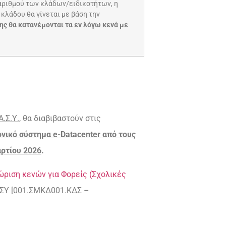
 αριθμού των κλάδων/ειδικοτήτων, η
κλάδου θα γίνεται με βάση την
ης θα κατανέμονται τα εν λόγω κενά με
.Σ.Υ.
, θα διαβιβαστούν στις
νικό σύστημα e-Datacenter από τους
ρτίου 2026
.
ώριση
κενών για Φορείς (Σχολικές
ΑΣΥ [001.ΣΜΚΔ001.ΚΔΣ –