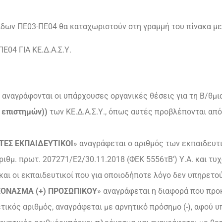
άδων ΠΕ03-ΠΕ04 θα καταχωριστούν στη γραμμή του πίνακα με
04 ΓΙΑ ΚΕ.Δ.Α.Σ.Υ.
 αναγράφονται οι υπάρχουσες οργανικές θέσεις για τη Β/θμια
ν
επιστημών))
των ΚΕ.Δ.Α.Σ.Υ., όπως αυτές προβλέπονται από
ΤΕΣ ΕΚΠΑΙΔΕΥΤΙΚΟΙ
» αναγράφεται ο αριθμός των εκπαιδευτ
 αριθμ. πρωτ. 207271/Ε2/30.11.2018 (ΦΕΚ 5556τΒ’) Υ.Α. και τ
 και οι εκπαιδευτικοί που για οποιοδήποτε λόγο δεν υπηρετού
ΛΕΟΝΑΣΜΑ (+) ΠΡΟΣΩΠΙΚΟΥ
» αναγράφεται η διαφορά που προ
ετικός αριθμός, αναγράφεται με αρνητικό πρόσημο (-), αφού 