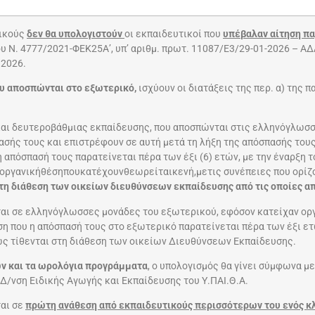
τικούς
δεν θα υπολογιστούν
οι εκπαιδευτικοί που
υπέβαλαν αίτηση πα
του Ν. 4777/2021-ΦΕΚ25Α’, υπ’ αριθμ. πρωτ. 11087/Ε3/29-01-2026 – 
 2026.
υ αποσπώνται στο εξωτερικό,
ισχύουν οι διατάξεις της περ. α) της π
 και δευτεροβάθμιας εκπαίδευσης, που αποσπώνται στις ελληνόγλωσ
πασής τους και επιστρέφουν σε αυτή μετά τη λήξη της απόσπασής του
 απόσπασή τους παρατείνεται πέρα των έξι (6) ετών, με την έναρξη 
γανικήθέσηπουκατέχουνθεωρείταικενή,μετις συνέπειες που ορίζοντα
στη διάθεση των οικείων διευθύνσεων εκπαίδευσης από τις οποίες 
αι σε ελληνόγλωσσες μονάδες του εξωτερικού, εφόσον κατείχαν οργ
ση που η απόσπασή τους στο εξωτερικό παρατείνεται πέρα των έξι ετ
ώς τίθενται στη διάθεση των οικείων Διευθύνσεων Εκπαίδευσης.
ν και τα ωρολόγια προγράμματα
, ο υπολογισμός θα γίνει σύμφωνα με
Δ/νση Ειδικής Αγωγής και Εκπαίδευσης του Υ.ΠΑΙ.Θ.Α.
ται σε
πρώτη ανάθεση από εκπαιδευτικούς περισσότερων του ενός κ