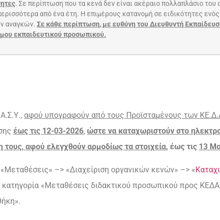
τητες
. Σε περίπτωση που τα κενά δεν είναι ακέραιο πολλαπλάσιο του
ερισσότερα από ένα έτη. Η επιμέρους κατανομή σε ειδικότητες ενός 
ών αναγκών.
Σε κάθε περίπτωση, με ευθύνη του Διευθυντή Εκπαίδευσ
σιμου εκπαιδευτικού προσωπικού.
Α.Σ.Υ.,
αφού υπογραφούν από τους Προϊσταμένους των ΚΕ.Δ.Α
υσης
έως τις 12-03-2026
,
ώστε να καταχωριστούν στο ηλεκτρο
 τους, αφού ελεγχθούν αρμοδίως τα στοιχεία
, έως τις
13 Μα
ο «Μεταθέσεις» –> «Διαχείριση οργανικών κενών» –> «
Καταχ
ην κατηγορία «Μεταθέσεις διδακτικού προσωπικού προς ΚΕΔ
θήκη».