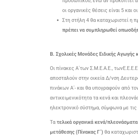
προσωπικού, ενώ αν προκύπτει αρ
οι οργανικές θέσεις είναι 5 και ο
Στη στήλη 4 θα καταχωριστεί η 
πρέπει να συμπληρωθεί οπωσδή
Β. Σχολικές Μονάδες Ειδικής Αγωγής κ
Οι πίνακες Α΄των Σ.Μ.Ε.Α.Ε., τωνΕ.Ε.Ε
αποσταλούν στην οικεία Δ/νση Δευτερο
πινάκων Α΄- και θα υπογραφούν από το
αντικειμενικότητα τα κενά και πλεον
ηλεκτρονικό σύστημα, σύμφωνα με τις δ
Τα
τελικά οργανικά κενά/πλεονάσματ
μετάθεσης (Πίνακας Γ΄)
θα καταχωριστ