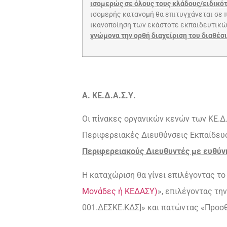
ισομερώς σε όλους τους κλάδους/ειδικό
ισομερής κατανομή θα επιτυγχάνεται σε π
ικανοποίηση των εκάστοτε εκπαιδευτικ
γνώμονα την ορθή διαχείριση του διαθέ
Α. ΚΕ.Δ.Α.Σ.Υ.
Οι πίνακες οργανικών κενών των ΚΕ.Δ.
Περιφερειακές Διευθύνσεις Εκπαίδε
Περιφερειακούς Διευθυντές με ευθύνη
Η καταχώριση θα γίνει επιλέγοντας τ
Μονάδες ή ΚΕΔΑΣΥ)
», επιλέγοντας τ
001.ΔΕΣΚΕ.ΚΔΣ]» και πατώντας «Προσ