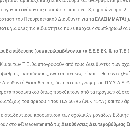
νητικός αριθμόςυπάρχει πλεόνασμα και αναγράφεται με θετι
ι οργανικά ανήκοντες εκπαιδευτικοί είναι 3, σημειώνουμε -2.
πρόταση του Περιφερειακού Διευθυντή για τα
ΕΛΛΕΙΜΜΑΤΑ
(-
ποτε
για όλες τις ειδικότητες που υπάρχουν συμπληρωμένα σ
αι Εκπαίδευσης (συμπεριλαμβάνονται τα Ε.Ε.Ε.ΕΚ. & τα Τ.Ε.)
.ΕΚ .και των Τ.Ε .θα υπογραφούν από τους Διευθυντές των σχ
βάθμιας Εκπαίδευσης, ενώ οι πίνακες Β΄ και Γ΄ θα συνταχθο
ν Διευθυντή Εκπαίδευσης, ύστερα από γνώμη του Π.Υ.Σ.Δ.Ε. 
άσματα προσωπικού όπως προκύπτουν από τα πραγματικά στοι
ιατάξεις του άρθρου 4 του Π.Δ.50/96 (ΦΕΚ 45τΑ’) και του ά
α
εκπαιδευτικού προσωπικού των σχολικών μονάδων Ειδικής
ούν στο e-Datacenter
από τις Διευθύνσεις Δευτεροβάθμιας 