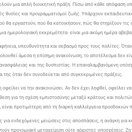
ελούν μια απλή διοικητική πράξη. Πίσω από κάθε απόφαση υπ
ές θυσίες και προγραμματισμοί ζωής. Υπάρχουν εκπαιδευτι
ύ θα εργαστούν, πού θα κατοικήσουν, πώς θα στηρίξουν τις ο
ια ημερολογιακή εκκρεμότητα· είναι μια ακόμη ημέρα αβεβα
σαφήνεια, υπευθυνότητα και σεβασμό προς τους πολίτες. Ότ
λουθεί άμεσα η επίσημη ανακοίνωση, το αποτέλεσμα δεν είν
ης ανασφάλειας και της δυσπιστίας. Η επαναλαμβανόμενη υπόσ
ία της όταν δεν συνοδεύεται από συγκεκριμένες πράξεις.
 οφείλει να την ανακοινώσει. Αν δεν έχει ληφθεί, οφείλει να 
θεση για τη σχέση εμπιστοσύνης μεταξύ κράτους και πολιτών.
, είναι προτιμότερη από τη διαρκή καλλιέργεια προσδοκιών 
ς για ενδεχόμενες μειώσεις στις αποσπάσεις, η ανάγκη για 
τούν προνομιακή μεταχείριση ούτε αόριστες υποσχέσεις. Ζη