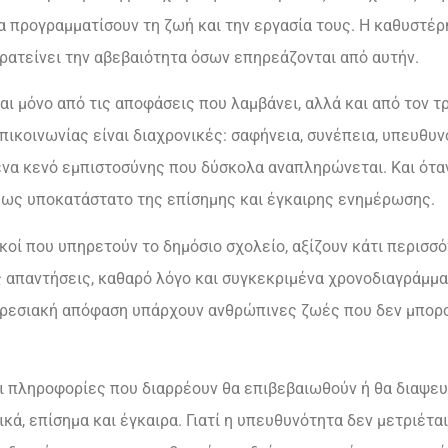
 προγραμματίσουν τη ζωή και την εργασία τους. Η καθυστέρ
ατείνει την αβεβαιότητα όσων επηρεάζονται από αυτήν.
ι μόνο από τις αποφάσεις που λαμβάνει, αλλά και από τον τρ
πικοινωνίας είναι διαχρονικές: σαφήνεια, συνέπεια, υπευθυν
ένα κενό εμπιστοσύνης που δύσκολα αναπληρώνεται. Και όταν
ι ως υποκατάστατο της επίσημης και έγκαιρης ενημέρωσης.
τικοί που υπηρετούν το δημόσιο σχολείο, αξίζουν κάτι περισ
 απαντήσεις, καθαρό λόγο και συγκεκριμένα χρονοδιαγράμματ
ηρεσιακή απόφαση υπάρχουν ανθρώπινες ζωές που δεν μπορού
 οι πληροφορίες που διαρρέουν θα επιβεβαιωθούν ή θα διαψευ
ικά, επίσημα και έγκαιρα. Γιατί η υπευθυνότητα δεν μετριέτ