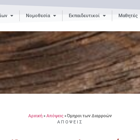
ίων
Νομοθεσία
Εκπαιδευτικοί
Μαθητές
Αρχική
»
Απόψεις
»
Όμηροι των Διαρροών
ΑΠΌΨΕΙΣ