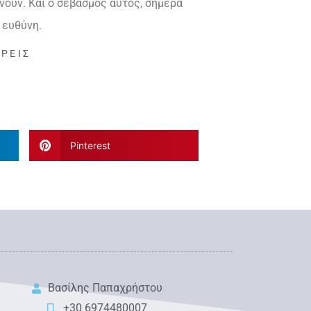
νουν. Και ο σεβασμός αυτός, σήμερα
 ευθύνη.
ΡΕΊΣ
Pinterest
Βασίλης Παπαχρήστου
+30 6974480007