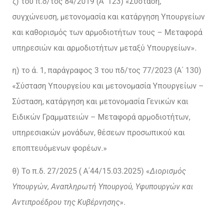
ζ) τoυ π.δ/τος 84/2019 (Α΄ 123) «Σύσταση,
συγχώνευση, μετονομασία και κατάργηση Υπουργείων
και καθορισμός των αρμοδιοτήτων τους – Μεταφορά
υπηρεσιών και αρμοδιοτήτων μεταξύ Υπουργείων».
η) το ά. 1, παράγραφος 3 του πδ/τος 77/2023 (Α΄ 130)
«Σύσταση Υπουργείου και μετονομασία Υπουργείων –
Σύσταση, κατάργηση και μετονομασία Γενικών και
Ειδικών Γραμματειών – Μεταφορά αρμοδιοτήτων,
υπηρεσιακών μονάδων, θέσεων προσωπικού και
εποπτευόμενων φορέων.»
θ) Το π.δ. 27/2025 ( Α΄44/15.03.2025) «
Διορισμός
Υπουργών, Αναπληρωτή Υπουργού, Υφυπουργών και
Αντιπροέδρου της Κυβέρνησης
».