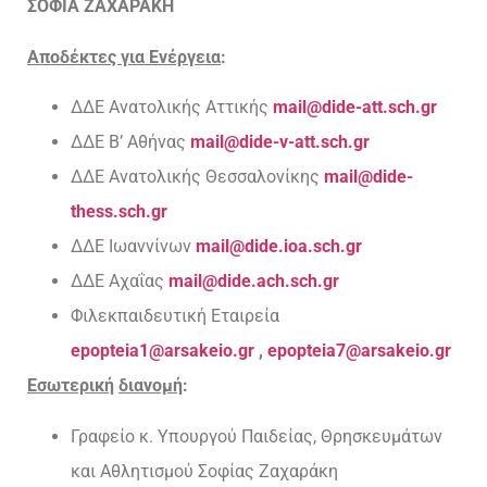
ΣΟΦΙΑ ΖΑΧΑΡΑΚΗ
Αποδέκτες για Ενέργεια
:
ΔΔΕ Ανατολικής Αττικής
mail@dide-att.sch.gr
ΔΔΕ Β’ Αθήνας
mail@dide-v-att.sch.gr
ΔΔΕ Ανατολικής Θεσσαλονίκης
mail@dide-
thess.sch.gr
ΔΔΕ Ιωαννίνων
mail@dide.ioa.sch.gr
ΔΔΕ Αχαΐας
mail@dide.ach.sch.gr
Φιλεκπαιδευτική Εταιρεία
epopteia1@arsakeio.gr
,
epopteia7@arsakeio.gr
Εσωτερική
διανομή
:
Γραφείο κ. Υπουργού Παιδείας, Θρησκευμάτων
και Αθλητισμού Σοφίας Ζαχαράκη