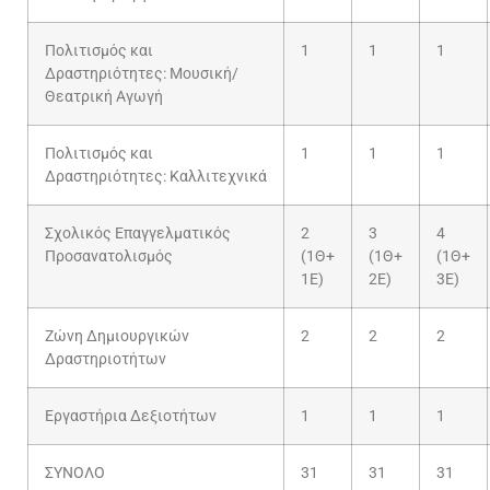
Πολιτισμός και
1
1
1
Δραστηριότητες: Μουσική/
Θεατρική Αγωγή
Πολιτισμός και
1
1
1
Δραστηριότητες: Καλλιτεχνικά
Σχολικός Επαγγελματικός
2
3
4
Προσανατολισμός
(1Θ+
(1Θ+
(1Θ+
1Ε)
2Ε)
3Ε)
Ζώνη Δημιουργικών
2
2
2
Δραστηριοτήτων
Εργαστήρια Δεξιοτήτων
1
1
1
ΣΥΝΟΛΟ
31
31
31