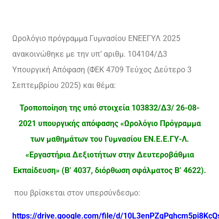
Ωρολόγιο πρόγραμμα Γυμνασίου ΕΝΕΕΓΥΛ 2025
ανακοινώθηκε με την υπ’ αριθμ. 104104/Δ3
Υπουργική Απόφαση (ΦΕΚ 4709 Τεύχος Δεύτερο 3
Σεπτεμβρίου 2025) και θέμα:
Τροποποίηση
της
υπό
στοιχεία
103832/Δ3/ 26-08-
2021 υπουργικής απόφασης «Ωρολόγιο Πρόγραμμα
των μαθημάτων του Γυμνασίου ΕΝ.Ε.Ε.ΓΥ-Λ.
«Εργαστήρια Δεξιοτήτων στην Δευτεροβάθμια
Εκπαίδευση» (Β’ 4037, διόρθωση σφάλματος Β’ 4622).
που βρίσκεται στον υπερσύνδεσμο:
https://drive.google.com/file/d/10L3enPZqPqhcm5pi8K