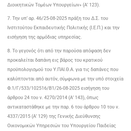
Διοικητικών Τομέων Υπουργείων» (Α’ 123).
7. Την υπ’ αρ. 46/25-08-2025 πράξη του Δ.Σ. του
Ινστιτούτου Εκπαιδευτικής Πολιτικής (Ι.Ε.Π.) και την
εισήγηση της αρμόδιας υπηρεσίας.
8. Το γεγονός ότι από την παρούσα απόφαση δεν
προκαλείται δαπάνη εις βάρος του κρατικού
προϋπολογισμού του Υ.ΠΑΙ.Θ.Α. για τις δαπάνες που
καλύπτονται από αυτόν, σύμφωνα με την υπό στοιχεία
Φ.1/Γ/533/102516/Β1/26-08-2025 εισήγηση του
άρθρου 24 του ν. 4270/2014 (Α’ 143), όπως
αντικαταστάθηκε με την παρ. 6 του άρθρου 10 του ν.
4337/2015 (Α’ 129) της Γενικής Διεύθυνσης
Οικονομικών Υπηρεσιών του Υπουργείου Παιδείας