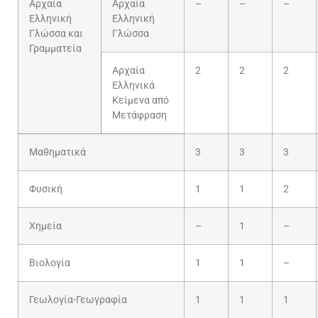
Αρχαία
Αρχαία
–
–
–
Ελληνική
Ελληνική
Γλώσσα και
Γλώσσα
Γραμματεία
Αρχαία
2
2
2
Ελληνικά
Κείμενα από
Μετάφραση
Μαθηματικά
3
3
3
Φυσική
1
1
2
Χημεία
–
1
–
Βιολογία
1
1
–
Γεωλογία-Γεωγραφία
1
1
1