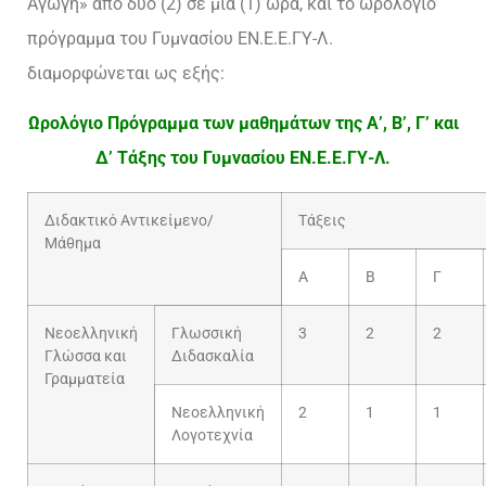
Αγωγή» από δύο (2) σε μία (1) ώρα, και το ωρολόγιο
πρόγραμμα του Γυμνασίου ΕΝ.Ε.Ε.ΓΥ-Λ.
διαμορφώνεται ως εξής:
Ωρολόγιο Πρόγραμμα των μαθημάτων της Α’, Β’, Γ’ και
Δ’ Τάξης του Γυμνασίου ΕΝ.Ε.Ε.ΓΥ-Λ.
Διδακτικό Αντικείμενο/
Τάξεις
Μάθημα
Α
Β
Γ
Νεοελληνική
Γλωσσική
3
2
2
Γλώσσα και
Διδασκαλία
Γραμματεία
Νεοελληνική
2
1
1
Λογοτεχνία