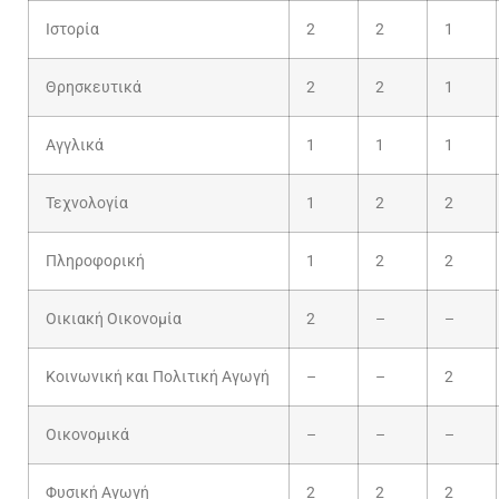
Ιστορία
2
2
1
Θρησκευτικά
2
2
1
Αγγλικά
1
1
1
Τεχνολογία
1
2
2
Πληροφορική
1
2
2
Οικιακή Οικονομία
2
–
–
Κοινωνική και Πολιτική Αγωγή
–
–
2
Οικονομικά
–
–
–
Φυσική Αγωγή
2
2
2