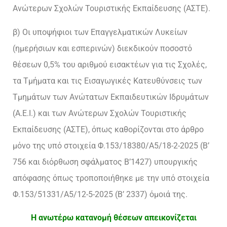
Ανώτερων Σχολών Τουριστικής Εκπαίδευσης (ΑΣΤΕ).
β) Οι υποψήφιοι των Επαγγελματικών Λυκείων
(ημερήσιων και εσπερινών) διεκδικούν ποσοστό
θέσεων 0,5% του αριθμού εισακτέων για τις Σχολές,
τα Τμήματα και τις Εισαγωγικές Κατευθύνσεις των
Τμημάτων των Ανώτατων Εκπαιδευτικών Ιδρυμάτων
(Α.Ε.Ι.) και των Ανώτερων Σχολών Τουριστικής
Εκπαίδευσης (ΑΣΤΕ), όπως καθορίζονται στο άρθρο
μόνο της υπό στοιχεία Φ.153/18380/Α5/18-2-2025 (Β’
756 και διόρθωση σφάλματος Β’1427) υπουργικής
απόφασης όπως τροποποιήθηκε με την υπό στοιχεία
Φ.153/51331/Α5/12-5-2025 (Β’ 2337) όμοιά της.
Η ανωτέρω κατανομή θέσεων απεικονίζεται