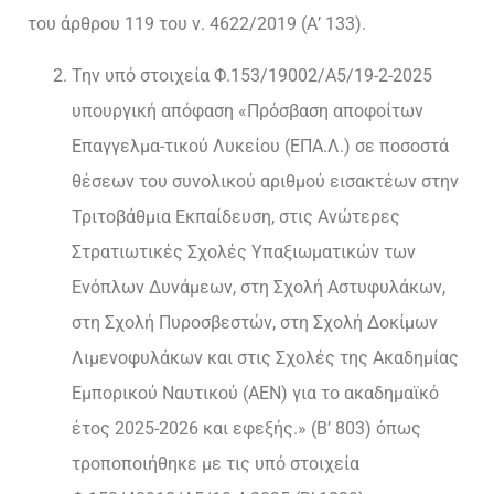
του άρθρου 119 του ν. 4622/2019 (Α’ 133).
Την υπό στοιχεία Φ.153/19002/Α5/19-2-2025
υπουργική απόφαση «Πρόσβαση αποφοίτων
Επαγγελμα-τικού Λυκείου (ΕΠΑ.Λ.) σε ποσοστά
θέσεων του συνολικού αριθμού εισακτέων στην
Τριτοβάθμια Εκπαίδευση, στις Ανώτερες
Στρατιωτικές Σχολές Υπαξιωματικών των
Ενόπλων Δυνάμεων, στη Σχολή Αστυφυλάκων,
στη Σχολή Πυροσβεστών, στη Σχολή Δοκίμων
Λιμενοφυλάκων και στις Σχολές της Ακαδημίας
Εμπορικού Ναυτικού (ΑΕΝ) για το ακαδημαϊκό
έτος 2025-2026 και εφεξής.» (Β’ 803) όπως
τροποποιήθηκε με τις υπό στοιχεία