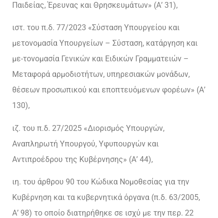
Παιδείας, Έρευνας και Θρησκευμάτων» (Α’ 31),
ιστ. του π.δ. 77/2023 «Σύσταση Υπουργείου και
μετονομασία Υπουργείων – Σύσταση, κατάργηση και
με-τονομασία Γενικών και Ειδικών Γραμματειών –
Μεταφορά αρμοδιοτήτων, υπηρεσιακών μονάδων,
θέσεων προσωπικού και εποπτευόμενων φορέων» (Α’
130),
ιζ. του π.δ. 27/2025 «Διορισμός Υπουργών,
Αναπληρωτή Υπουργού, Υφυπουργών και
Αντιπροέδρου της Κυβέρνησης» (Α’ 44),
ιη. του άρθρου 90 του Κώδικα Νομοθεσίας για την
Κυβέρνηση και τα κυβερνητικά όργανα (π.δ. 63/2005,
Α’ 98) το οποίο διατηρήθηκε σε ισχύ με την περ. 22