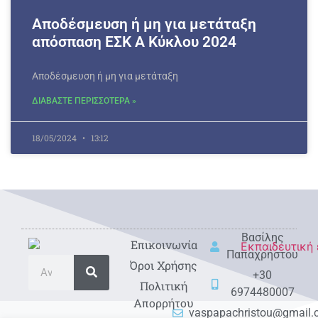
Αποδέσμευση ή μη για μετάταξη
απόσπαση ΕΣΚ Α Κύκλου 2024
Αποδέσμευση ή μη για μετάταξη
ΔΙΑΒΑΣΤΕ ΠΕΡΙΣΣΟΤΕΡΑ »
18/05/2024
13:12
Βασίλης
Eπικοινωνία
Παπαχρήστου
Όροι Χρήσης
+30
Πολιτική
6974480007
Απορρήτου
vaspapachristou@gmail