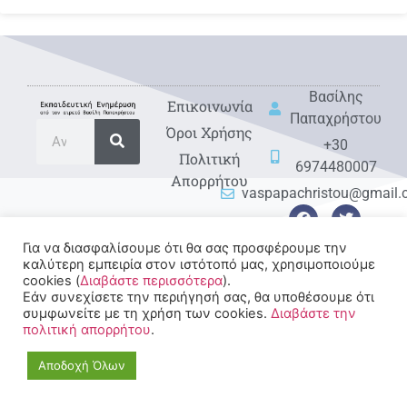
Βασίλης
Eπικοινωνία
Παπαχρήστου
Όροι Χρήσης
+30
Πολιτική
6974480007
Απορρήτου
vaspapachristou@gmail
Για να διασφαλίσουμε ότι θα σας προσφέρουμε την
καλύτερη εμπειρία στον ιστότοπό μας, χρησιμοποιούμε
cookies (
Διαβάστε περισσότερα
).
Εάν συνεχίσετε την περιήγησή σας, θα υποθέσουμε ότι
συμφωνείτε με τη χρήση των cookies.
Διαβάστε την
© 2022-2025 All rights
πολιτική απορρήτου
.
Reserved.
Αποδοχή Όλων