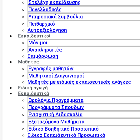
Στελέχη εκπαίδευσης
Πανελλαδικές
Υπηρεσιακά Συμβούλια
Πειθαρχικό
Αυτοαξιολόγηση
Εκπαιδευτικοί
Μόνιμοι
Αναπληρωτές
Επιμόρφωση
Μαθητές
Εγγραφές μαθητών
Μαθητικοί Διαγωνισμοί
Μαθητές με ειδικές εκπαιδευτικές ανάγκες
Ειδική αγωγή
Εκπαιδευτικά
Ωρολόγια Προγράμματα
Προγράμματα Σπουδών
Ενισχυτική Διδασκαλία
Εξεταζόμενα Μαθήματα
Ειδικό Βοηθητικό Προσωπικό
Ειδικό Εκπαιδευτικό Προσωπικό