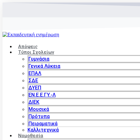
Μετάβαση
στο
περιεχόμενο
Απόψεις
Τύποι Σχολείων
Γυμνάσια
Γενικά Λύκεια
ΕΠΑΛ
ΣΔΕ
ΔΥΕΠ
ΕΝ.Ε.Ε.ΓΥ.-Λ
ΔΙΕΚ
Μουσικά
Πρότυπα
Πειραματικά
Καλλιτεχνικά
Νομοθεσία