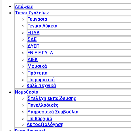
Απόψεις
Τύποι Σχολείων
Γυμνάσια
Γενικά Λύκεια
ΕΠΑΛ
ΣΔΕ
ΔΥΕΠ
ΕΝ.Ε.Ε.ΓΥ.-Λ
ΔΙΕΚ
Μουσικά
Πρότυπα
Πειραματικά
Καλλιτεχνικά
Νομοθεσία
Στελέχη εκπαίδευσης
Πανελλαδικές
Υπηρεσιακά Συμβούλια
Πειθαρχικό
Αυτοαξιολόγηση