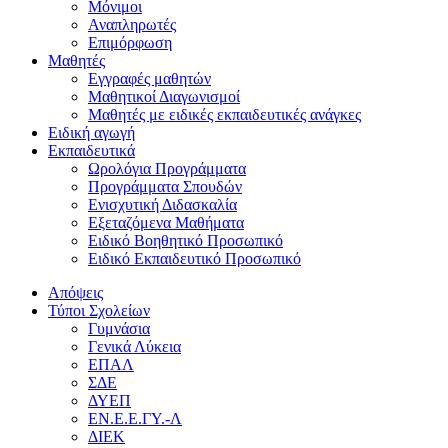
Μόνιμοι
Αναπληρωτές
Επιμόρφωση
Μαθητές
Εγγραφές μαθητών
Μαθητικοί Διαγωνισμοί
Μαθητές με ειδικές εκπαιδευτικές ανάγκες
Ειδική αγωγή
Εκπαιδευτικά
Ωρολόγια Προγράμματα
Προγράμματα Σπουδών
Ενισχυτική Διδασκαλία
Εξεταζόμενα Μαθήματα
Ειδικό Βοηθητικό Προσωπικό
Ειδικό Εκπαιδευτικό Προσωπικό
Απόψεις
Τύποι Σχολείων
Γυμνάσια
Γενικά Λύκεια
ΕΠΑΛ
ΣΔΕ
ΔΥΕΠ
ΕΝ.Ε.Ε.ΓΥ.-Λ
ΔΙΕΚ