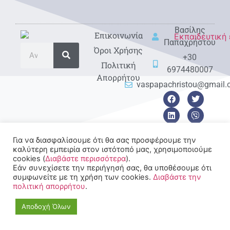
Βασίλης
Eπικοινωνία
Παπαχρήστου
Όροι Χρήσης
+30
Πολιτική
6974480007
Απορρήτου
vaspapachristou@gmail
Για να διασφαλίσουμε ότι θα σας προσφέρουμε την
καλύτερη εμπειρία στον ιστότοπό μας, χρησιμοποιούμε
© 2022-2025 All rights
cookies (
Διαβάστε περισσότερα
).
Reserved.
Εάν συνεχίσετε την περιήγησή σας, θα υποθέσουμε ότι
συμφωνείτε με τη χρήση των cookies.
Διαβάστε την
πολιτική απορρήτου
.
Αποδοχή Όλων