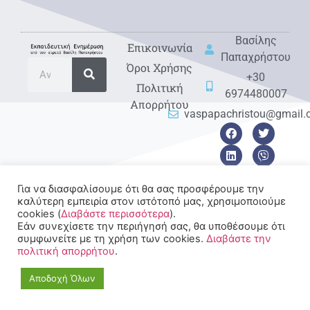
Βασίλης
Eπικοινωνία
Παπαχρήστου
Όροι Χρήσης
+30
Πολιτική
6974480007
Απορρήτου
vaspapachristou@gmail
Για να διασφαλίσουμε ότι θα σας προσφέρουμε την
καλύτερη εμπειρία στον ιστότοπό μας, χρησιμοποιούμε
© 2022-2025 All rights
cookies (
Διαβάστε περισσότερα
).
Reserved.
Εάν συνεχίσετε την περιήγησή σας, θα υποθέσουμε ότι
συμφωνείτε με τη χρήση των cookies.
Διαβάστε την
πολιτική απορρήτου
.
Αποδοχή Όλων