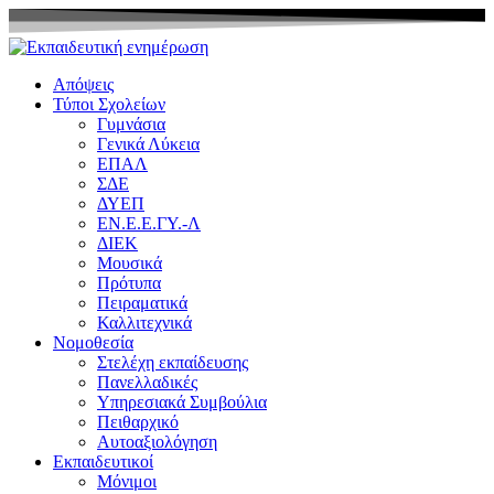
Μετάβαση
στο
περιεχόμενο
Απόψεις
Τύποι Σχολείων
Γυμνάσια
Γενικά Λύκεια
ΕΠΑΛ
ΣΔΕ
ΔΥΕΠ
ΕΝ.Ε.Ε.ΓΥ.-Λ
ΔΙΕΚ
Μουσικά
Πρότυπα
Πειραματικά
Καλλιτεχνικά
Νομοθεσία
Στελέχη εκπαίδευσης
Πανελλαδικές
Υπηρεσιακά Συμβούλια
Πειθαρχικό
Αυτοαξιολόγηση
Εκπαιδευτικοί
Μόνιμοι