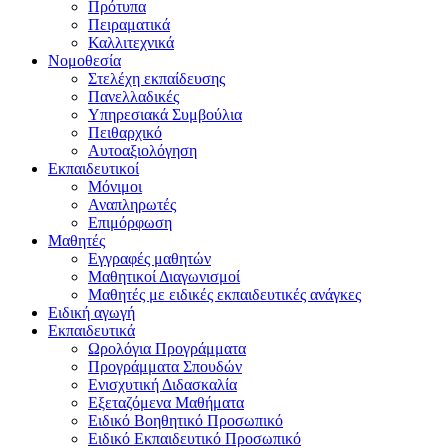
Πρότυπα
Πειραματικά
Καλλιτεχνικά
Νομοθεσία
Στελέχη εκπαίδευσης
Πανελλαδικές
Υπηρεσιακά Συμβούλια
Πειθαρχικό
Αυτοαξιολόγηση
Εκπαιδευτικοί
Μόνιμοι
Αναπληρωτές
Επιμόρφωση
Μαθητές
Εγγραφές μαθητών
Μαθητικοί Διαγωνισμοί
Μαθητές με ειδικές εκπαιδευτικές ανάγκες
Ειδική αγωγή
Εκπαιδευτικά
Ωρολόγια Προγράμματα
Προγράμματα Σπουδών
Ενισχυτική Διδασκαλία
Εξεταζόμενα Μαθήματα
Ειδικό Βοηθητικό Προσωπικό
Ειδικό Εκπαιδευτικό Προσωπικό