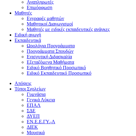
Αναπληρωτές
Επιμόρφωση
Μαθητές
Εγγραφές μαθητών
Μαθητικοί Διαγωνισμοί
Μαθητές με ειδικές εκπαιδευτικές ανάγκες
Ειδική αγωγή
Εκπαιδευτικά
Ωρολόγια Προγράμματα
Προγράμματα Σπουδών
Ενισχυτική Διδασκαλία
Εξεταζόμενα Μαθήματα
Ειδικό Βοηθητικό Προσωπικό
Ειδικό Εκπαιδευτικό Προσωπικό
Απόψεις
Τύποι Σχολείων
Γυμνάσια
Γενικά Λύκεια
ΕΠΑΛ
ΣΔΕ
ΔΥΕΠ
ΕΝ.Ε.Ε.ΓΥ.-Λ
ΔΙΕΚ
Μουσικά