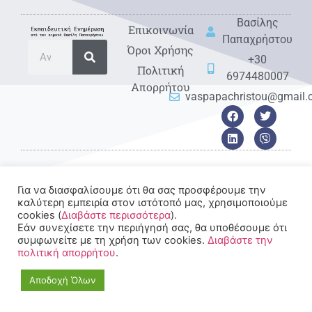
Βασίλης
Eπικοινωνία
Παπαχρήστου
Όροι Χρήσης
+30
Πολιτική
6974480007
Απορρήτου
vaspapachristou@gmail
Για να διασφαλίσουμε ότι θα σας προσφέρουμε την
© 2022-2025 All rights
καλύτερη εμπειρία στον ιστότοπό μας, χρησιμοποιούμε
Reserved.
cookies (
Διαβάστε περισσότερα
).
Εάν συνεχίσετε την περιήγησή σας, θα υποθέσουμε ότι
συμφωνείτε με τη χρήση των cookies.
Διαβάστε την
πολιτική απορρήτου
.
Αποδοχή Όλων