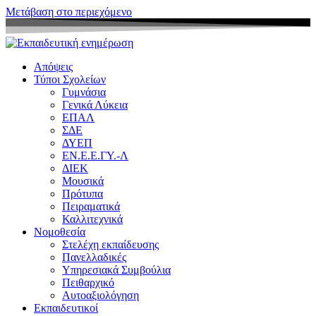
Μετάβαση στο περιεχόμενο
Απόψεις
Τύποι Σχολείων
Γυμνάσια
Γενικά Λύκεια
ΕΠΑΛ
ΣΔΕ
ΔΥΕΠ
ΕΝ.Ε.Ε.ΓΥ.-Λ
ΔΙΕΚ
Μουσικά
Πρότυπα
Πειραματικά
Καλλιτεχνικά
Νομοθεσία
Στελέχη εκπαίδευσης
Πανελλαδικές
Υπηρεσιακά Συμβούλια
Πειθαρχικό
Αυτοαξιολόγηση
Εκπαιδευτικοί