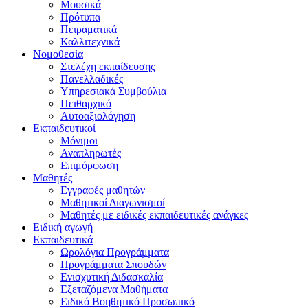
Μουσικά
Πρότυπα
Πειραματικά
Καλλιτεχνικά
Νομοθεσία
Στελέχη εκπαίδευσης
Πανελλαδικές
Υπηρεσιακά Συμβούλια
Πειθαρχικό
Αυτοαξιολόγηση
Εκπαιδευτικοί
Μόνιμοι
Αναπληρωτές
Επιμόρφωση
Μαθητές
Εγγραφές μαθητών
Μαθητικοί Διαγωνισμοί
Μαθητές με ειδικές εκπαιδευτικές ανάγκες
Ειδική αγωγή
Εκπαιδευτικά
Ωρολόγια Προγράμματα
Προγράμματα Σπουδών
Ενισχυτική Διδασκαλία
Εξεταζόμενα Μαθήματα
Ειδικό Βοηθητικό Προσωπικό