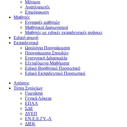
Μόνιμοι
Αναπληρωτές
Επιμόρφωση
Μαθητές
Εγγραφές μαθητών
Μαθητικοί Διαγωνισμοί
Μαθητές με ειδικές εκπαιδευτικές ανάγκες
Ειδική αγωγή
Εκπαιδευτικά
Ωρολόγια Προγράμματα
Προγράμματα Σπουδών
Ενισχυτική Διδασκαλία
Εξεταζόμενα Μαθήματα
Ειδικό Βοηθητικό Προσωπικό
Ειδικό Εκπαιδευτικό Προσωπικό
Απόψεις
Τύποι Σχολείων
Γυμνάσια
Γενικά Λύκεια
ΕΠΑΛ
ΣΔΕ
ΔΥΕΠ
ΕΝ.Ε.Ε.ΓΥ.-Λ
ΔΙΕΚ