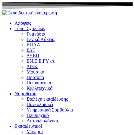
Μετάβαση
στο
περιεχόμενο
Απόψεις
Τύποι Σχολείων
Γυμνάσια
Γενικά Λύκεια
ΕΠΑΛ
ΣΔΕ
ΔΥΕΠ
ΕΝ.Ε.Ε.ΓΥ.-Λ
ΔΙΕΚ
Μουσικά
Πρότυπα
Πειραματικά
Καλλιτεχνικά
Νομοθεσία
Στελέχη εκπαίδευσης
Πανελλαδικές
Υπηρεσιακά Συμβούλια
Πειθαρχικό
Αυτοαξιολόγηση
Εκπαιδευτικοί
Μόνιμοι