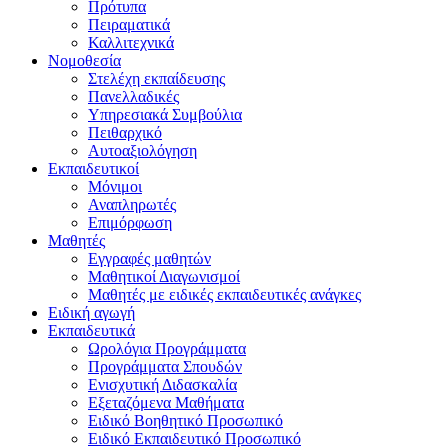
Πρότυπα
Πειραματικά
Καλλιτεχνικά
Νομοθεσία
Στελέχη εκπαίδευσης
Πανελλαδικές
Υπηρεσιακά Συμβούλια
Πειθαρχικό
Αυτοαξιολόγηση
Εκπαιδευτικοί
Μόνιμοι
Αναπληρωτές
Επιμόρφωση
Μαθητές
Εγγραφές μαθητών
Μαθητικοί Διαγωνισμοί
Μαθητές με ειδικές εκπαιδευτικές ανάγκες
Ειδική αγωγή
Εκπαιδευτικά
Ωρολόγια Προγράμματα
Προγράμματα Σπουδών
Ενισχυτική Διδασκαλία
Εξεταζόμενα Μαθήματα
Ειδικό Βοηθητικό Προσωπικό
Ειδικό Εκπαιδευτικό Προσωπικό