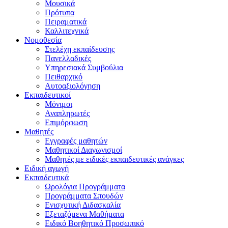
Μουσικά
Πρότυπα
Πειραματικά
Καλλιτεχνικά
Νομοθεσία
Στελέχη εκπαίδευσης
Πανελλαδικές
Υπηρεσιακά Συμβούλια
Πειθαρχικό
Αυτοαξιολόγηση
Εκπαιδευτικοί
Μόνιμοι
Αναπληρωτές
Επιμόρφωση
Μαθητές
Εγγραφές μαθητών
Μαθητικοί Διαγωνισμοί
Μαθητές με ειδικές εκπαιδευτικές ανάγκες
Ειδική αγωγή
Εκπαιδευτικά
Ωρολόγια Προγράμματα
Προγράμματα Σπουδών
Ενισχυτική Διδασκαλία
Εξεταζόμενα Μαθήματα
Ειδικό Βοηθητικό Προσωπικό