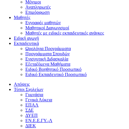
Μόνιμοι
Αναπληρωτές
Επιμόρφωση
Μαθητές
Εγγραφές μαθητών
Μαθητικοί Διαγωνισμοί
Μαθητές με ειδικές εκπαιδευτικές ανάγκες
Ειδική αγωγή
Εκπαιδευτικά
Ωρολόγια Προγράμματα
Προγράμματα Σπουδών
Ενισχυτική Διδασκαλία
Εξεταζόμενα Μαθήματα
Ειδικό Βοηθητικό Προσωπικό
Ειδικό Εκπαιδευτικό Προσωπικό
Απόψεις
Τύποι Σχολείων
Γυμνάσια
Γενικά Λύκεια
ΕΠΑΛ
ΣΔΕ
ΔΥΕΠ
ΕΝ.Ε.Ε.ΓΥ.-Λ
ΔΙΕΚ