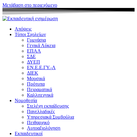
Μετάβαση στο περιεχόμενο
Απόψεις
Τύποι Σχολείων
Γυμνάσια
Γενικά Λύκεια
ΕΠΑΛ
ΣΔΕ
ΔΥΕΠ
ΕΝ.Ε.Ε.ΓΥ.-Λ
ΔΙΕΚ
Μουσικά
Πρότυπα
Πειραματικά
Καλλιτεχνικά
Νομοθεσία
Στελέχη εκπαίδευσης
Πανελλαδικές
Υπηρεσιακά Συμβούλια
Πειθαρχικό
Αυτοαξιολόγηση
Εκπαιδευτικοί