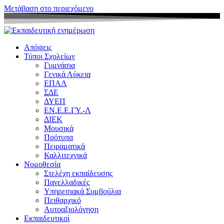
Μετάβαση στο περιεχόμενο
Απόψεις
Τύποι Σχολείων
Γυμνάσια
Γενικά Λύκεια
ΕΠΑΛ
ΣΔΕ
ΔΥΕΠ
ΕΝ.Ε.Ε.ΓΥ.-Λ
ΔΙΕΚ
Μουσικά
Πρότυπα
Πειραματικά
Καλλιτεχνικά
Νομοθεσία
Στελέχη εκπαίδευσης
Πανελλαδικές
Υπηρεσιακά Συμβούλια
Πειθαρχικό
Αυτοαξιολόγηση
Εκπαιδευτικοί