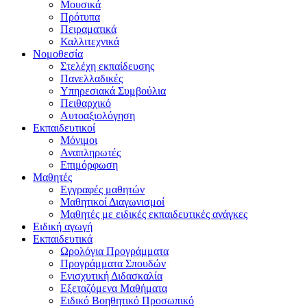
Μουσικά
Πρότυπα
Πειραματικά
Καλλιτεχνικά
Νομοθεσία
Στελέχη εκπαίδευσης
Πανελλαδικές
Υπηρεσιακά Συμβούλια
Πειθαρχικό
Αυτοαξιολόγηση
Εκπαιδευτικοί
Μόνιμοι
Αναπληρωτές
Επιμόρφωση
Μαθητές
Εγγραφές μαθητών
Μαθητικοί Διαγωνισμοί
Μαθητές με ειδικές εκπαιδευτικές ανάγκες
Ειδική αγωγή
Εκπαιδευτικά
Ωρολόγια Προγράμματα
Προγράμματα Σπουδών
Ενισχυτική Διδασκαλία
Εξεταζόμενα Μαθήματα
Ειδικό Βοηθητικό Προσωπικό