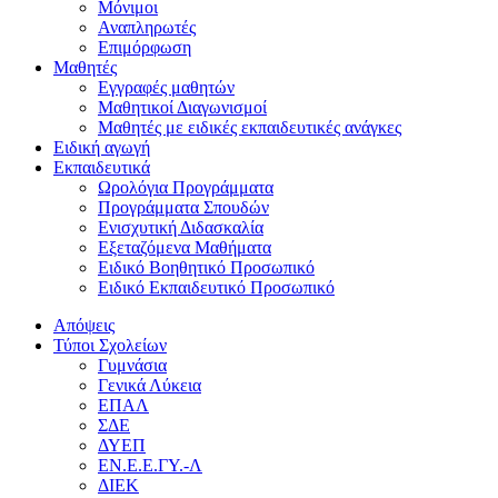
Μόνιμοι
Αναπληρωτές
Επιμόρφωση
Μαθητές
Εγγραφές μαθητών
Μαθητικοί Διαγωνισμοί
Μαθητές με ειδικές εκπαιδευτικές ανάγκες
Ειδική αγωγή
Εκπαιδευτικά
Ωρολόγια Προγράμματα
Προγράμματα Σπουδών
Ενισχυτική Διδασκαλία
Εξεταζόμενα Μαθήματα
Ειδικό Βοηθητικό Προσωπικό
Ειδικό Εκπαιδευτικό Προσωπικό
Απόψεις
Τύποι Σχολείων
Γυμνάσια
Γενικά Λύκεια
ΕΠΑΛ
ΣΔΕ
ΔΥΕΠ
ΕΝ.Ε.Ε.ΓΥ.-Λ
ΔΙΕΚ