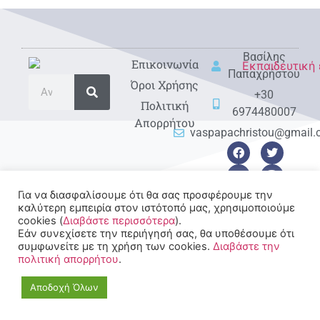
Βασίλης
Eπικοινωνία
Παπαχρήστου
Όροι Χρήσης
+30
Πολιτική
6974480007
Απορρήτου
vaspapachristou@gmail
Για να διασφαλίσουμε ότι θα σας προσφέρουμε την
καλύτερη εμπειρία στον ιστότοπό μας, χρησιμοποιούμε
cookies (
Διαβάστε περισσότερα
).
© 2022-2025 All rights
Εάν συνεχίσετε την περιήγησή σας, θα υποθέσουμε ότι
Reserved.
συμφωνείτε με τη χρήση των cookies.
Διαβάστε την
πολιτική απορρήτου
.
Αποδοχή Όλων