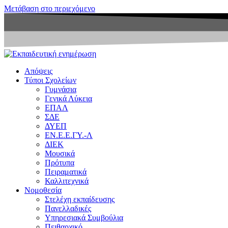
Μετάβαση στο περιεχόμενο
Απόψεις
Τύποι Σχολείων
Γυμνάσια
Γενικά Λύκεια
ΕΠΑΛ
ΣΔΕ
ΔΥΕΠ
ΕΝ.Ε.Ε.ΓΥ.-Λ
ΔΙΕΚ
Μουσικά
Πρότυπα
Πειραματικά
Καλλιτεχνικά
Νομοθεσία
Στελέχη εκπαίδευσης
Πανελλαδικές
Υπηρεσιακά Συμβούλια
Πειθαρχικό