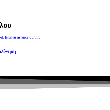
λου
ολόγηση