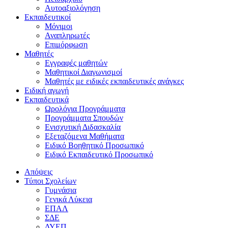
Αυτοαξιολόγηση
Εκπαιδευτικοί
Μόνιμοι
Αναπληρωτές
Επιμόρφωση
Μαθητές
Εγγραφές μαθητών
Μαθητικοί Διαγωνισμοί
Μαθητές με ειδικές εκπαιδευτικές ανάγκες
Ειδική αγωγή
Εκπαιδευτικά
Ωρολόγια Προγράμματα
Προγράμματα Σπουδών
Ενισχυτική Διδασκαλία
Εξεταζόμενα Μαθήματα
Ειδικό Βοηθητικό Προσωπικό
Ειδικό Εκπαιδευτικό Προσωπικό
Απόψεις
Τύποι Σχολείων
Γυμνάσια
Γενικά Λύκεια
ΕΠΑΛ
ΣΔΕ
ΔΥΕΠ