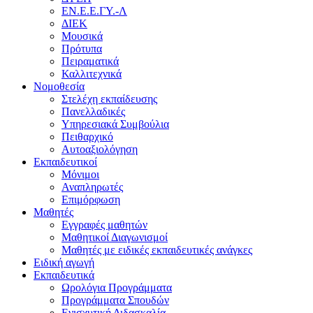
ΕΝ.Ε.Ε.ΓΥ.-Λ
ΔΙΕΚ
Μουσικά
Πρότυπα
Πειραματικά
Καλλιτεχνικά
Νομοθεσία
Στελέχη εκπαίδευσης
Πανελλαδικές
Υπηρεσιακά Συμβούλια
Πειθαρχικό
Αυτοαξιολόγηση
Εκπαιδευτικοί
Μόνιμοι
Αναπληρωτές
Επιμόρφωση
Μαθητές
Εγγραφές μαθητών
Μαθητικοί Διαγωνισμοί
Μαθητές με ειδικές εκπαιδευτικές ανάγκες
Ειδική αγωγή
Εκπαιδευτικά
Ωρολόγια Προγράμματα
Προγράμματα Σπουδών
Ενισχυτική Διδασκαλία