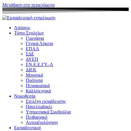
Μετάβαση στο περιεχόμενο
Απόψεις
Τύποι Σχολείων
Γυμνάσια
Γενικά Λύκεια
ΕΠΑΛ
ΣΔΕ
ΔΥΕΠ
ΕΝ.Ε.Ε.ΓΥ.-Λ
ΔΙΕΚ
Μουσικά
Πρότυπα
Πειραματικά
Καλλιτεχνικά
Νομοθεσία
Στελέχη εκπαίδευσης
Πανελλαδικές
Υπηρεσιακά Συμβούλια
Πειθαρχικό
Αυτοαξιολόγηση
Εκπαιδευτικοί