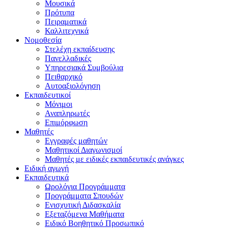
Μουσικά
Πρότυπα
Πειραματικά
Καλλιτεχνικά
Νομοθεσία
Στελέχη εκπαίδευσης
Πανελλαδικές
Υπηρεσιακά Συμβούλια
Πειθαρχικό
Αυτοαξιολόγηση
Εκπαιδευτικοί
Μόνιμοι
Αναπληρωτές
Επιμόρφωση
Μαθητές
Εγγραφές μαθητών
Μαθητικοί Διαγωνισμοί
Μαθητές με ειδικές εκπαιδευτικές ανάγκες
Ειδική αγωγή
Εκπαιδευτικά
Ωρολόγια Προγράμματα
Προγράμματα Σπουδών
Ενισχυτική Διδασκαλία
Εξεταζόμενα Μαθήματα
Ειδικό Βοηθητικό Προσωπικό