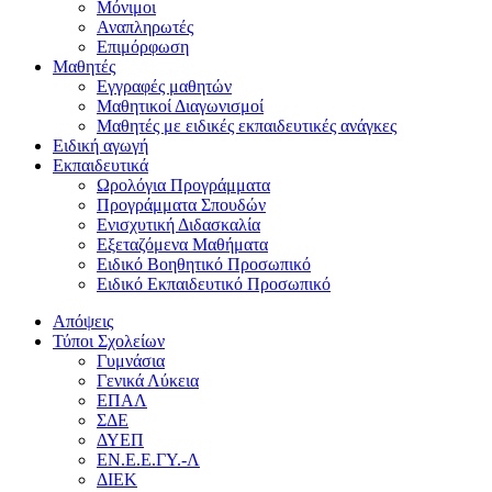
Μόνιμοι
Αναπληρωτές
Επιμόρφωση
Μαθητές
Εγγραφές μαθητών
Μαθητικοί Διαγωνισμοί
Μαθητές με ειδικές εκπαιδευτικές ανάγκες
Ειδική αγωγή
Εκπαιδευτικά
Ωρολόγια Προγράμματα
Προγράμματα Σπουδών
Ενισχυτική Διδασκαλία
Εξεταζόμενα Μαθήματα
Ειδικό Βοηθητικό Προσωπικό
Ειδικό Εκπαιδευτικό Προσωπικό
Απόψεις
Τύποι Σχολείων
Γυμνάσια
Γενικά Λύκεια
ΕΠΑΛ
ΣΔΕ
ΔΥΕΠ
ΕΝ.Ε.Ε.ΓΥ.-Λ
ΔΙΕΚ