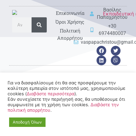
Βασίλης
Eπικοινωνία
Παπαχρήστου
Όροι Χρήσης
+30
Πολιτική
6974480007
Απορρήτου
vaspapachristou@gmail
Για να διασφαλίσουμε ότι θα σας προσφέρουμε την
© 2022-2025 All rights
καλύτερη εμπειρία στον ιστότοπό μας, χρησιμοποιούμε
Reserved.
cookies (
Διαβάστε περισσότερα
).
Εάν συνεχίσετε την περιήγησή σας, θα υποθέσουμε ότι
συμφωνείτε με τη χρήση των cookies.
Διαβάστε την
πολιτική απορρήτου
.
Αποδοχή Όλων