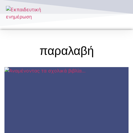
Τύποι Σχολείων
παραλαβή