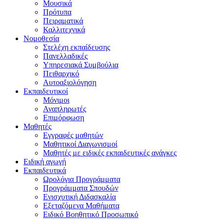
Μουσικά
Πρότυπα
Πειραματικά
Καλλιτεχνικά
Νομοθεσία
Στελέχη εκπαίδευσης
Πανελλαδικές
Υπηρεσιακά Συμβούλια
Πειθαρχικό
Αυτοαξιολόγηση
Εκπαιδευτικοί
Μόνιμοι
Αναπληρωτές
Επιμόρφωση
Μαθητές
Εγγραφές μαθητών
Μαθητικοί Διαγωνισμοί
Μαθητές με ειδικές εκπαιδευτικές ανάγκες
Ειδική αγωγή
Εκπαιδευτικά
Ωρολόγια Προγράμματα
Προγράμματα Σπουδών
Ενισχυτική Διδασκαλία
Εξεταζόμενα Μαθήματα
Ειδικό Βοηθητικό Προσωπικό