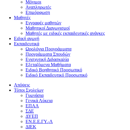
Μόνιμοι
Αναπληρωτές
Επιμόρφωση
Μαθητές
Εγγραφές μαθητών
Μαθητικοί Διαγωνισμοί
Μαθητές με ειδικές εκπαιδευτικές ανάγκες
Ειδική αγωγή
Εκπαιδευτικά
Ωρολόγια Προγράμματα
Προγράμματα Σπουδών
Ενισχυτική Διδασκαλία
Εξεταζόμενα Μαθήματα
Ειδικό Βοηθητικό Προσωπικό
Ειδικό Εκπαιδευτικό Προσωπικό
Απόψεις
Τύποι Σχολείων
Γυμνάσια
Γενικά Λύκεια
ΕΠΑΛ
ΣΔΕ
ΔΥΕΠ
ΕΝ.Ε.Ε.ΓΥ.-Λ
ΔΙΕΚ