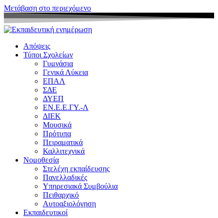
Μετάβαση στο περιεχόμενο
Απόψεις
Τύποι Σχολείων
Γυμνάσια
Γενικά Λύκεια
ΕΠΑΛ
ΣΔΕ
ΔΥΕΠ
ΕΝ.Ε.Ε.ΓΥ.-Λ
ΔΙΕΚ
Μουσικά
Πρότυπα
Πειραματικά
Καλλιτεχνικά
Νομοθεσία
Στελέχη εκπαίδευσης
Πανελλαδικές
Υπηρεσιακά Συμβούλια
Πειθαρχικό
Αυτοαξιολόγηση
Εκπαιδευτικοί