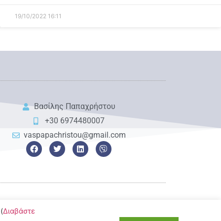
19/10/2022
16:11
Βασίλης Παπαχρήστου
+30 6974480007
vaspapachristou@gmail.com
(
Διαβάστε