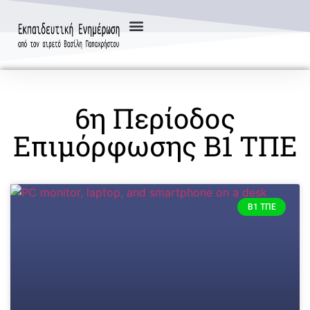
6η Περίοδος
Επιμόρφωσης Β1 ΤΠΕ
Β1 ΤΠΕ