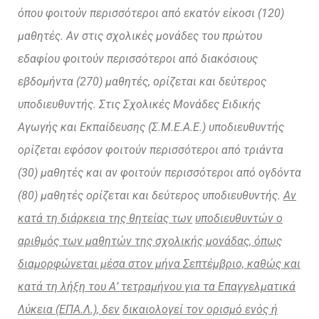
όπου φοιτούν περισσότεροι από εκατόν είκοσι (120)
μαθητές. Αν στις σχολικές μονάδες του πρώτου
εδαφίου φοιτούν περισσότεροι από διακόσιους
εβδομήντα (270) μαθητές, ορίζεται και δεύτερος
υποδιευθυντής. Στις Σχολικές Μονάδες Ειδικής
Αγωγής και Εκπαίδευσης (Σ.Μ.Ε.Α.Ε.) υποδιευθυντής
ορίζεται εφόσον φοιτούν περισσότεροι από τριάντα
(30) μαθητές και αν φοιτούν περισσότεροι από ογδόντα
(80) μαθητές ορίζεται και δεύτερος υποδιευθυντής.
Αν
κατά τη διάρκεια της θητείας των
υποδιευθυντών ο
αριθμός των μαθητών της σχολικής μονάδας, όπως
διαμορφώνεται μέσα στον μήνα
Σεπτέμβριο, καθώς και
κατά τη λήξη του Α’ τετραμήνου για τα Επαγγελματικά
Λύκεια (ΕΠΑ.Λ.), δεν
δικαιολογεί τον ορισμό ενός ή