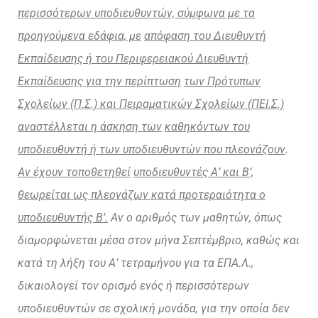
περισσότερων υποδιευθυντών, σύμφωνα με τα
προηγούμενα εδάφια, με
απόφαση του Διευθυντή
Εκπαίδευσης ή του Περιφερειακού Διευθυντή
Εκπαίδευσης για την περίπτωση
των Πρότυπων
Σχολείων (Π.Σ.) και Πειραματικών Σχολείων (ΠΕΙ.Σ.)
αναστέλλεται η άσκηση των
καθηκόντων του
υποδιευθυντή ή των υποδιευθυντών που πλεονάζουν
.
Αν έχουν τοποθετηθεί
υποδιευθυντές Α’ και Β’,
θεωρείται ως πλεονάζων κατά προτεραιότητα ο
υποδιευθυντής Β’.
Αν ο αριθμός των μαθητών, όπως
διαμορφώνεται μέσα στον μήνα Σεπτέμβριο, καθώς και
κατά τη λήξη του Α’ τετραμήνου για τα ΕΠΑ.Λ.,
δικαιολογεί τον ορισμό ενός ή περισσότερων
υποδιευθυντών σε σχολική μονάδα, για την οποία δεν