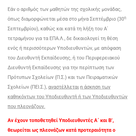
Εάν ο αριθμός των μαθητών της σχολικής μονάδας,
η
όπως διαμορφώνεται μέσα στο μήνα Σεπτέμβριο (30
Σεπτεμβρίου), καθώς και κατά τη λήξη του Α΄
τετραμήνου για τα ΕΠΑ.Λ., δε δικαιολογεί τη θέση
ενός ή περισσότερων Υποδιευθυντών, με απόφαση
του Διευθυντή Εκπαίδευσης, ή του Περιφερειακού
Διευθυντή Εκπαίδευσης για την περίπτωση των
Πρότυπων Σχολείων (Π.Σ.) και των Πειραματικών
Σχολείων (ΠΕΙ.Σ.),
αναστέλλεται
η άσκηση των
καθηκόντων του Υποδιευθυντή ή των Υποδιευθυντών
που πλεονάζουν.
Αν έχουν τοποθετηθεί Υποδιευθυντές Α΄ και Β’,
θεωρείται ως πλεονάζων κατά προτεραιότητα ο