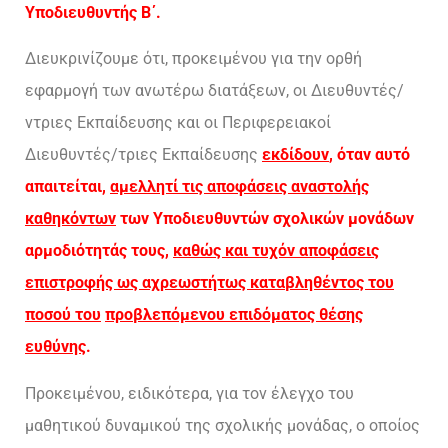
Υποδιευθυντής Β΄.
Διευκρινίζουμε ότι, προκειμένου για την ορθή
εφαρμογή των ανωτέρω διατάξεων, οι Διευθυντές/
ντριες Εκπαίδευσης και οι Περιφερειακοί
Διευθυντές/τριες Εκπαίδευσης
εκδίδουν
, όταν αυτό
απαιτείται,
αμελλητί
τις αποφάσεις αναστολής
καθηκόντων
των Υποδιευθυντών σχολικών μονάδων
αρμοδιότητάς τους,
καθώς και τυχόν αποφάσεις
επιστροφής ως αχρεωστήτως καταβληθέντος του
ποσού του
προβλεπόμενου επιδόματος θέσης
ευθύνης
.
Προκειμένου, ειδικότερα, για τον έλεγχο του
μαθητικού δυναμικού της σχολικής μονάδας, ο οποίος